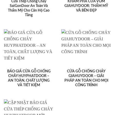
Cửa Thép Chống Cháy
KHÁM PHÁ CỬA VÒM
SaiGonDoor An Toàn Và
GIAHUYDOOR: THẨM MỸ
Thẩm Mỹ Cho Căn Hộ Cao
VÀ BỀN ĐẸP
Tầng
BÁO GIÁ CỬA GỖ CHỐNG
CỬA GỖ CHỐNG CHÁY
CHÁY HUYPHATDOOR –
GIAHUYDOOR – GIẢI
AN TOÀN, CHẤT LƯỢNG
PHÁP AN TOÀN CHO MỌI
VÀ TIẾT KIỆM
CÔNG TRÌNH