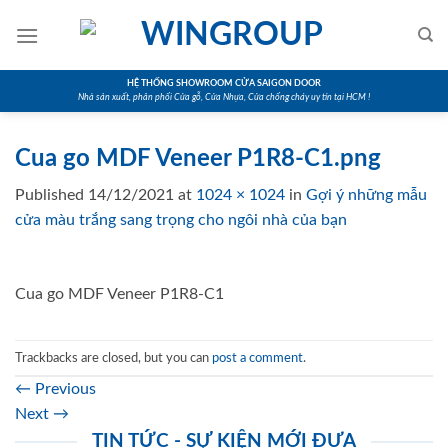
Skip
to
content
HỆ THỐNG SHOWROOM CỬA SAIGON DOOR
Nhà sản xuất, phân phối Cửa gỗ, Cửa Nhựa, Cửa chống cháy uy tín tại HCM !
Cua go MDF Veneer P1R8-C1.png
Published
14/12/2021
at
1024 × 1024
in
Gợi ý những mẫu
cửa màu trắng sang trọng cho ngôi nhà của bạn
Cua go MDF Veneer P1R8-C1
Trackbacks are closed, but you can
post a comment
.
←
Previous
Next
→
TIN TỨC - SỰ KIỆN MỚI ĐƯA