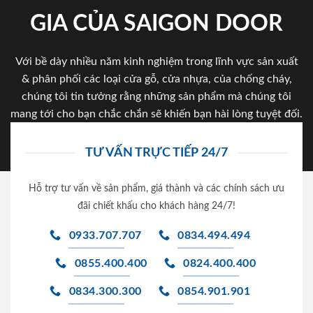
GIA CỦA SAIGON DOOR
Với bề dày nhiều năm kinh nghiệm trong lĩnh vực sản xuất
& phân phối các loại cửa gỗ, cửa nhựa, của chống cháy,
chúng tôi tin tưởng rằng những sản phẩm mà chúng tôi
mang tới cho bạn chắc chắn sẽ khiến bạn hài lòng tuyệt đối.
TƯ VẤN TRỰC TIẾP 24/7
Hỗ trợ tư vấn về sản phẩm, giá thành và các chính sách ưu
đãi chiết khấu cho khách hàng 24/7!
0933.707.707
0834.494.494
0855.400.400
0824.400.400
0834.300.300
0854.901.901