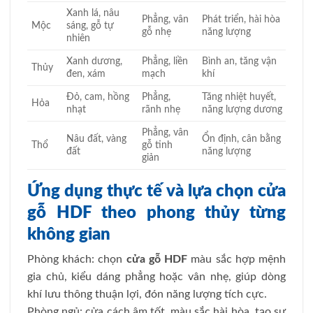
Xanh lá, nâu
Phẳng, vân
Phát triển, hài hòa
Mộc
sáng, gỗ tự
gỗ nhẹ
năng lượng
nhiên
Xanh dương,
Phẳng, liền
Bình an, tăng vận
Thủy
đen, xám
mạch
khí
Đỏ, cam, hồng
Phẳng,
Tăng nhiệt huyết,
Hỏa
nhạt
rãnh nhẹ
năng lượng dương
Phẳng, vân
Nâu đất, vàng
Ổn định, cân bằng
Thổ
gỗ tinh
đất
năng lượng
giản
Ứng dụng thực tế và lựa
chọn cửa
gỗ HDF theo phong thủy từng
không gian
Phòng khách: chọn
cửa gỗ HDF
màu sắc hợp mệnh
gia chủ, kiểu dáng phẳng hoặc vân nhẹ, giúp dòng
khí lưu thông thuận lợi, đón năng lượng tích cực.
Phòng ngủ: cửa cách âm tốt, màu sắc hài hòa, tạo sự