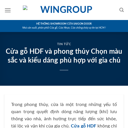
Skip
to
content
HỆ THỐNG SHOWROOM CỬA SAIGON DOOR
Nhà sản xuất, phân phối Cửa gỗ, Cửa Nhựa, Cửa chống cháy uy tín tại HCM !
TIN TỨC
Cửa gỗ HDF và phong thủy Chọn màu
sắc và kiểu dáng phù hợp với gia chủ
Trong phong thủy, cửa là một trong những yếu tố
quan trọng quyết định dòng năng lượng (khí) lưu
thông vào nhà, ảnh hưởng trực tiếp đến sức khỏe,
tài lộc và vận khí của gia chủ.
Cửa gỗ HDF
không chỉ