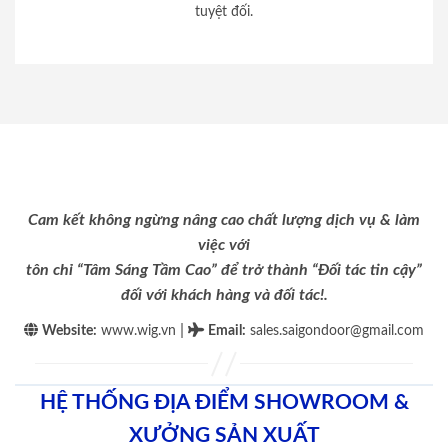
tuyệt đối.
Cam kết không ngừng nâng cao chất lượng dịch vụ & làm
việc với
tôn chỉ “Tâm Sáng Tầm Cao” để trở thành “Đối tác tin cậy”
đối với khách hàng và đối tác!.
|
Website:
www.wig.vn
Email
:
sales.saigondoor@gmail.com
HỆ THỐNG ĐỊA ĐIỂM SHOWROOM &
XƯỞNG SẢN XUẤT