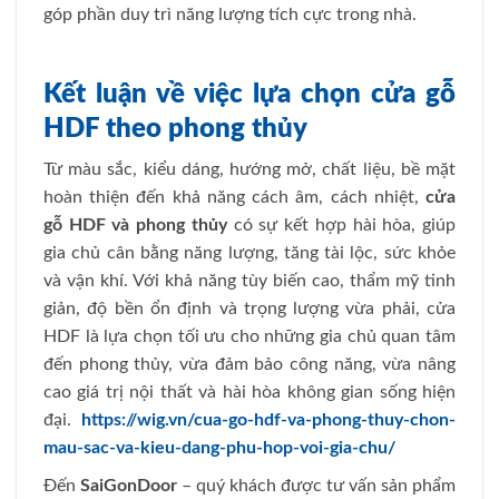
góp phần duy trì năng lượng tích cực trong nhà.
Kết luận về việc lựa chọn cửa gỗ
HDF theo phong thủy
Từ màu sắc, kiểu dáng, hướng mở, chất liệu, bề mặt
hoàn thiện đến khả năng cách âm, cách nhiệt,
cửa
gỗ HDF và phong thủy
có sự kết hợp hài hòa, giúp
gia chủ cân bằng năng lượng, tăng tài lộc, sức khỏe
và vận khí. Với khả năng tùy biến cao, thẩm mỹ tinh
giản, độ bền ổn định và trọng lượng vừa phải, cửa
HDF là lựa chọn tối ưu cho những gia chủ quan tâm
đến phong thủy, vừa đảm bảo công năng, vừa nâng
cao giá trị nội thất và hài hòa không gian sống hiện
đại.
https://wig.vn/cua-go-hdf-va-phong-thuy-chon-
mau-sac-va-kieu-dang-phu-hop-voi-gia-chu/
Đến
SaiGonDoor
– quý khách được tư vấn sản phẩm