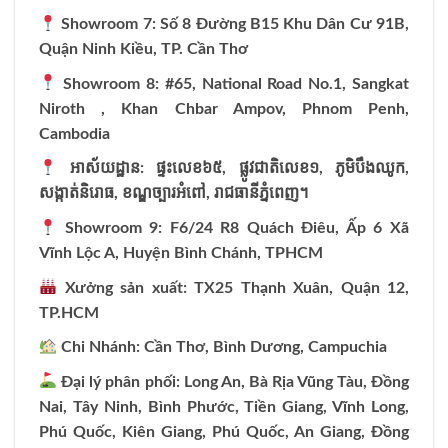
Showroom 7: Số 8 Đường B15 Khu Dân Cư 91B,
Quận Ninh Kiều, TP. Cần Thơ
Showroom 8: #65, National Road No.1, Sangkat
Niroth , Khan Chbar Ampov, Phnom Penh,
Cambodia
អាស័យដ្ឋាន:
ផ្ទះលេខ៦៥,
ផ្លូវជាតិលេខ១,
ភូមិបឹងឈូក,
សង្កាត់និរោធ,
ខណ្ឌច្បារអំពៅ,
រាជធានីភ្នំពេញ។
Showroom 9: F6/24 R8 Quách Điêu, Ấp 6 Xã
Vĩnh Lộc A, Huyện Bình Chánh, TPHCM
Xưởng sản xuất: TX25 Thạnh Xuân, Quận 12,
TP.HCM
Chi Nhánh: Cần Thơ, Bình Dương, Campuchia
Đại lý phân phối: Long An, Bà Rịa Vũng Tàu, Đồng
Nai, Tây Ninh, Bình Phước, Tiền Giang, Vĩnh Long,
Phú Quốc, Kiên Giang, Phú Quốc, An Giang, Đồng