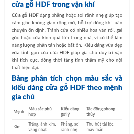
cửa gỗ HDF trong vận khí
Cửa gỗ HDF
dạng phẳng hoặc soi rãnh nhẹ giúp tạo
cảm giác không gian rộng mở, hỗ trợ dòng khí luân
chuyển ổn định. Tránh cửa có nhiều hoa văn rối, gai
góc hoặc cửa kính quá lớn trong nhà, vì có thể làm
năng lượng phân tán hoặc bất ổn. Kiểu dáng vừa đẹp
vừa tinh gọn của cửa HDF giúp gia chủ duy trì vận
khí tích cực, đồng thời tăng tính thẩm mỹ cho nội
thất hiện đại.
Bảng phân tích chọn màu sắc và
kiểu dáng cửa gỗ HDF theo mệnh
gia chủ
Màu sắc phù
Kiểu dáng
Tác động phong
Mệnh
hợp
gợi ý
thủy
Trắng, ánh kim,
Phẳng, soi
Thu hút tài lộc,
Kim
vàng nhạt
rãnh nhẹ
may mắn