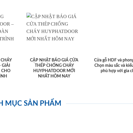
 CHÁY
CẬP NHẬT BÁO GIÁ CỬA
Cửa gỗ HDF và phon
 GIẢI
THÉP CHỐNG CHÁY
Chọn màu sắc và kiể
N CHO
HUYPHATDOOR MỚI
phù hợp với gia 
ÌNH
NHẤT HÔM NAY
H MỤC SẢN PHẨM