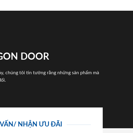
IGON DOOR
háy, chúng tôi tin tưởng rằng những sản phẩm mà
ối.
 VẤN/ NHẬN ƯU ĐÃI