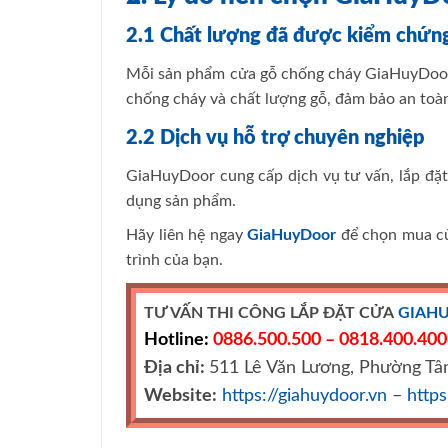
2.1 Chất lượng đã được kiểm chứn
Mỗi sản phẩm cửa gỗ chống cháy GiaHuyDoor đ
chống cháy và chất lượng gỗ, đảm bảo an toàn 
2.2 Dịch vụ hỗ trợ chuyên nghiệp
GiaHuyDoor cung cấp dịch vụ tư vấn, lắp đặt
dụng sản phẩm.
Hãy liên hệ ngay
GiaHuyDoor
để chọn mua cử
trình của bạn.
TƯ VẤN THI CÔNG LẮP ĐẶT CỬA
GIAH
Hotline:
0886.500.500 – 0818.400.400
Địa chỉ:
511 Lê Văn Lương, Phường Tâ
Website:
https://giahuydoor.vn
–
http