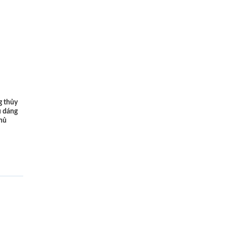
g thủy
u dáng
chủ