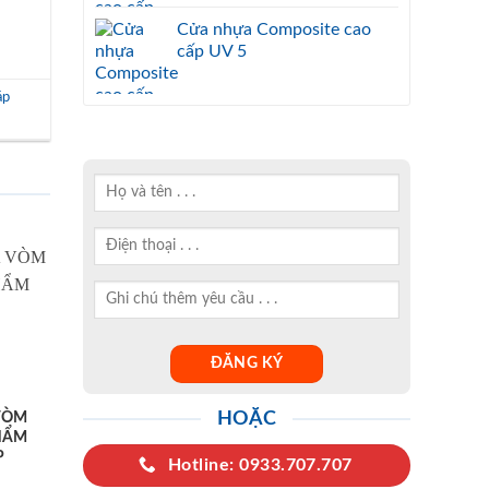
Cửa nhựa Composite cao
cấp UV 5
áp
HOẶC
VÒM
HẨM
P
Hotline: 0933.707.707