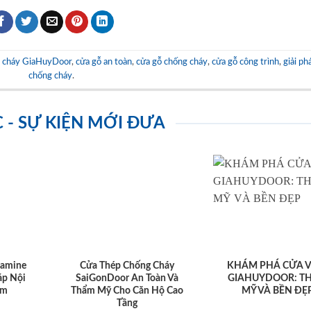
g cháy GiaHuyDoor
,
cửa gỗ an toàn
,
cửa gỗ chống cháy
,
cửa gỗ công trình
,
giải ph
chống cháy
.
C - SỰ KIỆN MỚI ĐƯA
amine
Cửa Thép Chống Cháy
KHÁM PHÁ CỬA 
áp Nội
SaiGonDoor An Toàn Và
GIAHUYDOOR: T
ệm
Thẩm Mỹ Cho Căn Hộ Cao
MỸ VÀ BỀN ĐẸ
Tầng