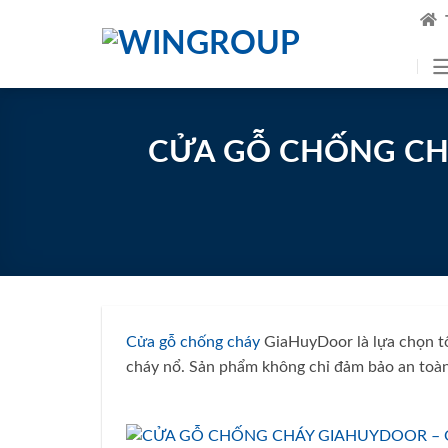
Skip
to
content
CỬA GỖ CHỐNG CHÁ
Cửa gỗ chống cháy
GiaHuyDoor là lựa chọn tố
cháy nổ. Sản phẩm không chỉ đảm bảo an toàn