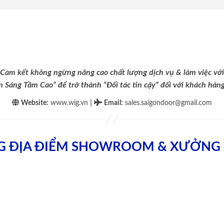
Cam kết không ngừng nâng cao chất lượng dịch vụ & làm việc với
m Sáng Tầm Cao” để trở thành “Đối tác tin cậy” đối với khách hàng 
|
Website:
www.wig.vn
Email
:
sales.saigondoor@gmail.com
G ĐỊA ĐIỂM SHOWROOM & XƯỞNG 