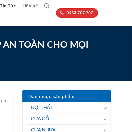
Tin Tức
Liên hệ
0933.707.707
P AN TOÀN CHO MỌI
Danh mục sản phẩm
y cơ
NỘI THẤT
CỬA GỖ
CỬA NHỰA