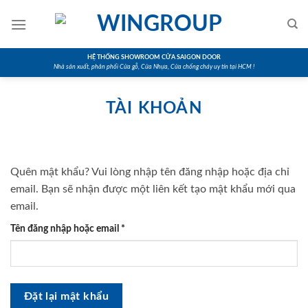
Skip
to
content
HỆ THỐNG SHOWROOM CỬA SAIGON DOOR
Nhà sản xuất, phân phối Cửa gỗ, Cửa Nhựa, Cửa chống cháy uy tín tại HCM !
TÀI KHOẢN
Quên mật khẩu? Vui lòng nhập tên đăng nhập hoặc địa chỉ
email. Bạn sẽ nhận được một liên kết tạo mật khẩu mới qua
email.
Bắt
Tên đăng nhập hoặc email
*
buộc
Đặt lại mật khẩu