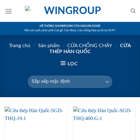
Skip
to
content
HỆ THỐNG SHOWROOM CỬA SAIGON DOOR
Nhà sản xuất, phân phối Cửa gỗ, Cửa Nhựa, Cửa chống cháy uy tín tại HCM !
Trang chủ
/
Sản phẩm
/
CỬA CHỐNG CHÁY
/
CỬA
THÉP HÀN QUỐC
LỌC