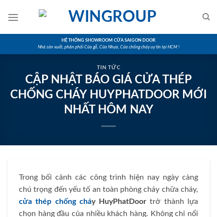
Skip
to
content
HỆ THỐNG SHOWROOM CỬA SAIGON DOOR
Nhà sản xuất, phân phối Cửa gỗ, Cửa Nhựa, Cửa chống cháy uy tín tại HCM !
TIN TỨC
CẬP NHẬT BÁO GIÁ CỬA THÉP
CHỐNG CHÁY HUYPHATDOOR MỚI
NHẤT HÔM NAY
Trong bối cảnh các công trình hiện nay ngày càng
chú trọng đến yếu tố an toàn phòng cháy chữa cháy,
cửa thép chống chá
y HuyPhatDoor
trở thành lựa
chọn hàng đầu của nhiều khách hàng. Không chỉ nổi