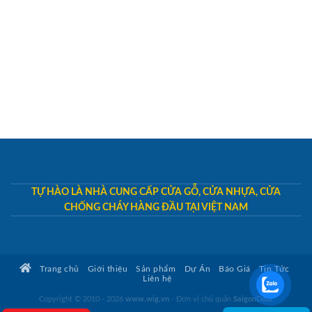
TỰ HÀO LÀ NHÀ CUNG CẤP CỬA GỖ, CỬA NHỰA, CỬA
CHỐNG CHÁY HÀNG ĐẦU TẠI VIỆT NAM
Trang chủ
Giới thiệu
Sản phẩm
Dự Án
Báo Giá
Tin Tức
Liên hệ
Copyright © 2010 - 2026
www.wig.vn
- Đơn vị chủ quản
SaigonDoor