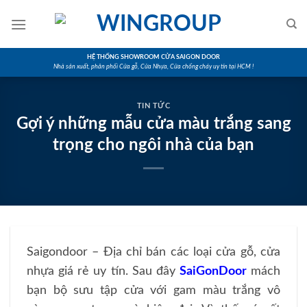
Skip
to
content
HỆ THỐNG SHOWROOM CỬA SAIGON DOOR
Nhà sản xuất, phân phối Cửa gỗ, Cửa Nhựa, Cửa chống cháy uy tín tại HCM !
TIN TỨC
Gợi ý những mẫu cửa màu trắng sang
trọng cho ngôi nhà của bạn
Saigondoor – Địa chỉ bán các loại cửa gỗ, cửa
nhựa giá rẻ uy tín. Sau đây
SaiGonDoor
mách
bạn bộ sưu tập cửa với gam màu trắng vô