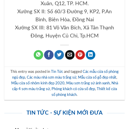
Xuân, Q12, TP. HCM.
Xưởng SX II: Số 60/3 Đường 9, KP2, P.An
Bình, Biên Hòa, Đồng Nai
Xưởng SX III: 81 Võ Văn Bích, Xã Tân Thạnh
Đông, Huyện Củ Chi, Tp.HCM
This entry was posted in
Tin Tức
and tagged
Các mẫu cửa sổ phòng
ngủ đẹp
,
Các màu nhà sơn màu trắng sứ
,
Mẫu cửa sổ gỗ đẹp nhất
,
Mẫu cửa sổ nhôm kính đẹp 2020
,
Màu sơn trắng sứ ánh xanh
,
Nhà
cấp 4 sơn màu trắng sứ
,
Phòng khách có cửa sổ đẹp
,
Thiết kế cửa
sổ phòng khách
.
TIN TỨC - SỰ KIỆN MỚI ĐƯA