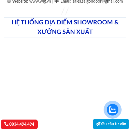
|
Website:
www.wig.vn
Email
:
sales.saigondoor@gmail.com
HỆ THỐNG ĐỊA ĐIỂM SHOWROOM &
XƯỞNG SẢN XUẤT
Yêu cầu tư vấn
0834.494.494