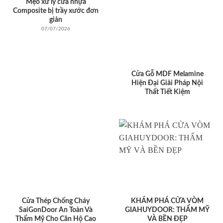
Mẹo xử lý cửa nhựa
Composite bị trầy xước đơn
giản
07/07/2026
Cửa Gỗ MDF Melamine
Hiện Đại Giải Pháp Nội
Thất Tiết Kiệm
Cửa Thép Chống Cháy
KHÁM PHÁ CỬA VÒM
SaiGonDoor An Toàn Và
GIAHUYDOOR: THẨM MỸ
Thẩm Mỹ Cho Căn Hộ Cao
VÀ BỀN ĐẸP