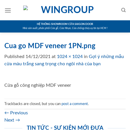
Skip
to
content
HỆ THỐNG SHOWROOM CỬA SAIGON DOOR
Nhà sản xuất, phân phối Cửa gỗ, Cửa Nhựa, Cửa chống cháy uy tín tại HCM !
Cua go MDF veneer 1PN.png
Published
14/12/2021
at
1024 × 1024
in
Gợi ý những mẫu
cửa màu trắng sang trọng cho ngôi nhà của bạn
Cửa gỗ công nghiệp MDF veneer
Trackbacks are closed, but you can
post a comment
.
←
Previous
Next
→
TIN TỨC - SỰ KIỆN MỚI ĐƯA