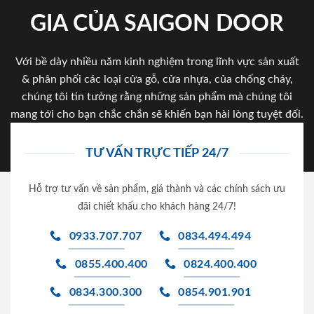
GIA CỦA SAIGON DOOR
Với bề dày nhiều năm kinh nghiệm trong lĩnh vực sản xuất
& phân phối các loại cửa gỗ, cửa nhựa, của chống cháy,
chúng tôi tin tưởng rằng những sản phẩm mà chúng tôi
mang tới cho bạn chắc chắn sẽ khiến bạn hài lòng tuyệt đối.
TƯ VẤN TRỰC TIẾP 24/7
Hỗ trợ tư vấn về sản phẩm, giá thành và các chính sách ưu
đãi chiết khấu cho khách hàng 24/7!
0933.707.707
0834.494.494
0855.400.400
0824.400.400
0834.300.300
0854.901.901