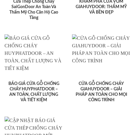
Cửa Thép Chống Cháy
KHÁM PHÁ CỬA VÒM
SaiGonDoor An Toàn Và
GIAHUYDOOR: THẨM MỸ
Thẩm Mỹ Cho Căn Hộ Cao
VÀ BỀN ĐẸP
Tầng
BÁO GIÁ CỬA GỖ CHỐNG
CỬA GỖ CHỐNG CHÁY
CHÁY HUYPHATDOOR –
GIAHUYDOOR – GIẢI
AN TOÀN, CHẤT LƯỢNG
PHÁP AN TOÀN CHO MỌI
VÀ TIẾT KIỆM
CÔNG TRÌNH