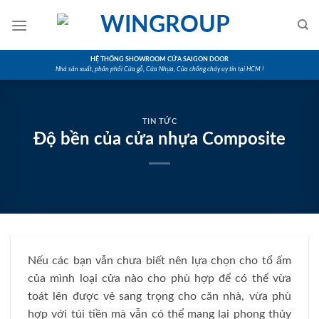
Skip
to
content
HỆ THỐNG SHOWROOM CỬA SAIGON DOOR
Nhà sản xuất, phân phối Cửa gỗ, Cửa Nhựa, Cửa chống cháy uy tín tại HCM !
TIN TỨC
Độ bền của cửa nhựa Composite
Nếu các bạn vẫn chưa biết nên lựa chọn cho tổ ấm
của mình loại cửa nào cho phù hợp để có thể vừa
toát lên được vẻ sang trọng cho căn nhà, vừa phù
hợp với túi tiền mà vẫn có thể mang lại phong thủy