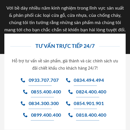
Với bề dày nhiều năm kinh nghiệm trong lĩnh vực sản xuất
& phân phối các loại cửa gỗ, cửa nhựa, của chống cháy,
chúng tôi tin tưởng rằng những sản phẩm mà chúng tôi
mang tới cho bạn chắc chắn sẽ khiến bạn hài lòng tuyệt đối.
TƯ VẤN TRỰC TIẾP 24/7
Hỗ trợ tư vấn về sản phẩm, giá thành và các chính sách ưu
đãi chiết khấu cho khách hàng 24/7!
0933.707.707
0834.494.494
0855.400.400
0824.400.400
0834.300.300
0854.901.901
0899.400.400
0818.400.400