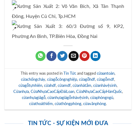
Xưởng Sản Xuất 2: Võ Văn Bích, Xã Tân Thạnh
Đông, Huyện Củ Chi, Tp.HCM
Xưởng Sản Xuất 3: 60/3 Đường số 9, KP2,
Phường An Bình, TP.Biên Hòa, Đồng Nai
This entry was posted in
Tin Tức
and tagged
cửaantoàn
,
cửachốngcháy
,
cửagỗcôngnghiệp
,
cửagỗhdf
,
cửagỗmdf
,
cửagỗtựnhiên
,
cửahdf
,
cửamdf
,
cửanhàtắm
,
cửanhàvệsinh
,
Cửanhựa
,
CửaNhựaCaoCấpĐàiLoan
,
CửaNhựaCaoCấpHànQuốc
,
cửanhựagiảgỗ
,
cửanhựagiảgỗnhàvệsinh
,
cửaphòngngủ
,
cửathoáthiểm
,
cửathôngphòng
,
cửavănphòng
.
TIN TỨC - SỰ KIỆN MỚI ĐƯA