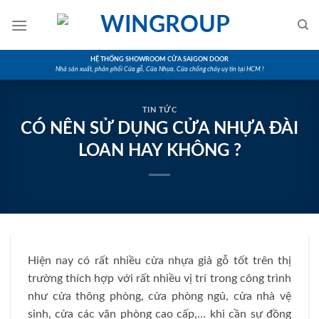
Skip
to
content
HỆ THỐNG SHOWROOM CỬA SAIGON DOOR
Nhà sản xuất, phân phối Cửa gỗ, Cửa Nhựa, Cửa chống cháy uy tín tại HCM !
TIN TỨC
CÓ NÊN SỬ DỤNG CỬA NHỰA ĐÀI
LOAN HAY KHÔNG ?
Hiện nay có rất nhiều cửa nhựa giả gỗ tốt trên thị
trường thích hợp với rất nhiều vị trí trong công trình
như cửa thông phòng, cửa phòng ngủ, cửa nhà vệ
sinh, cửa các văn phòng cao cấp,… khi cần sự đồng