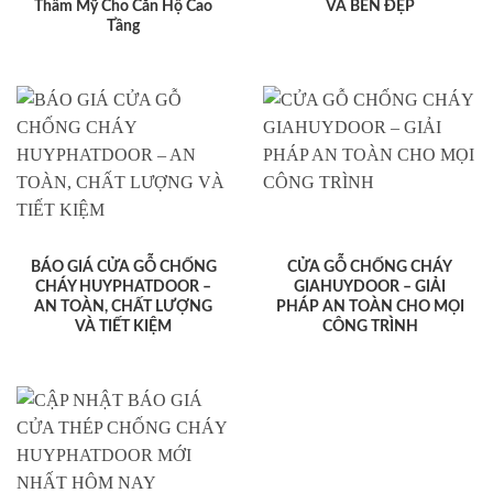
Thẩm Mỹ Cho Căn Hộ Cao
VÀ BỀN ĐẸP
Tầng
BÁO GIÁ CỬA GỖ CHỐNG
CỬA GỖ CHỐNG CHÁY
CHÁY HUYPHATDOOR –
GIAHUYDOOR – GIẢI
AN TOÀN, CHẤT LƯỢNG
PHÁP AN TOÀN CHO MỌI
VÀ TIẾT KIỆM
CÔNG TRÌNH