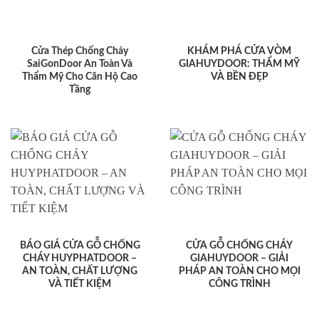
Cửa Thép Chống Cháy
KHÁM PHÁ CỬA VÒM
SaiGonDoor An Toàn Và
GIAHUYDOOR: THẨM MỸ
Thẩm Mỹ Cho Căn Hộ Cao
VÀ BỀN ĐẸP
Tầng
BÁO GIÁ CỬA GỖ CHỐNG
CỬA GỖ CHỐNG CHÁY
CHÁY HUYPHATDOOR –
GIAHUYDOOR – GIẢI
AN TOÀN, CHẤT LƯỢNG
PHÁP AN TOÀN CHO MỌI
VÀ TIẾT KIỆM
CÔNG TRÌNH