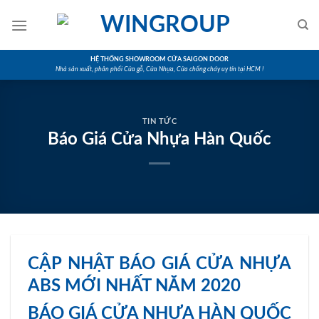
Skip
to
content
HỆ THỐNG SHOWROOM CỬA SAIGON DOOR
Nhà sản xuất, phân phối Cửa gỗ, Cửa Nhựa, Cửa chống cháy uy tín tại HCM !
TIN TỨC
Báo Giá Cửa Nhựa Hàn Quốc
CẬP NHẬT BÁO GIÁ CỬA NHỰA
ABS MỚI NHẤT NĂM 2020
BÁO GIÁ CỬA NHỰA HÀN QUỐC