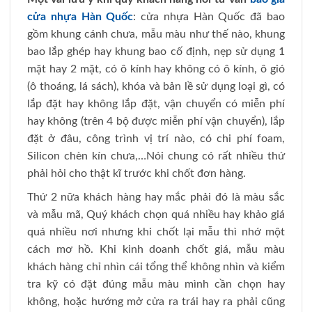
cửa nhựa Hàn Quốc
: cửa nhựa Hàn Quốc đã bao
gồm khung cánh chưa, mẫu màu như thế nào, khung
bao lắp ghép hay khung bao cố định, nẹp sử dụng 1
mặt hay 2 mặt, có ô kính hay không có ô kính, ô gió
(ô thoáng, lá sách), khóa và bản lề sử dụng loại gì, có
lắp đặt hay không lắp đặt, vận chuyển có miễn phí
hay không (trên 4 bộ được miễn phí vận chuyển), lắp
đặt ở đâu, công trình vị trí nào, có chi phí foam,
Silicon chèn kín chưa,…Nói chung có rất nhiều thứ
phải hỏi cho thật kĩ trước khi chốt đơn hàng.
Thứ 2 nữa khách hàng hay mắc phải đó là màu sắc
và mẫu mã, Quý khách chọn quá nhiều hay khảo giá
quá nhiều nơi nhưng khi chốt lại mẫu thì nhớ một
cách mơ hồ. Khi kinh doanh chốt giá, mẫu màu
khách hàng chỉ nhìn cái tổng thể không nhìn và kiểm
tra kỹ có đặt đúng mẫu màu mình cần chọn hay
không, hoặc hướng mở cửa ra trái hay ra phải cũng