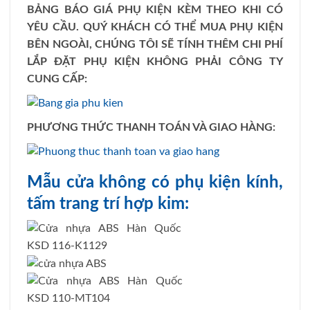
BẢNG BÁO GIÁ PHỤ KIỆN KÈM THEO KHI CÓ
YÊU CẦU. QUÝ KHÁCH CÓ THỂ MUA PHỤ KIỆN
BÊN NGOÀI, CHÚNG TÔI SẼ TÍNH THÊM CHI PHÍ
LẮP ĐẶT PHỤ KIỆN KHÔNG PHẢI CÔNG TY
CUNG CẤP:
PHƯƠNG THỨC THANH TOÁN VÀ GIAO HÀNG:
Mẫu cửa không có phụ kiện kính,
tấm trang trí hợp kim: