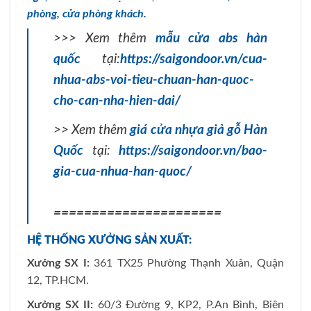
phòng
,
cửa phòng khách.
>>> Xem thêm
mẫu cửa abs hàn
quốc
tại:
https://saigondoor.vn/cua-
nhua-abs-voi-tieu-chuan-han-quoc-
cho-can-nha-hien-dai/
>> Xem thêm
giá cửa nhựa giả gỗ Hàn
Quốc
tại:
https://saigondoor.vn/bao-
gia-cua-nhua-han-quoc/
======================
HỆ THỐNG XƯỞNG SẢN XUẤT:
Xưởng SX I:
361 TX25 Phường Thạnh Xuân, Quận
12, TP.HCM.
Xưởng SX II:
60/3 Đường 9, KP2, P.An Bình, Biên