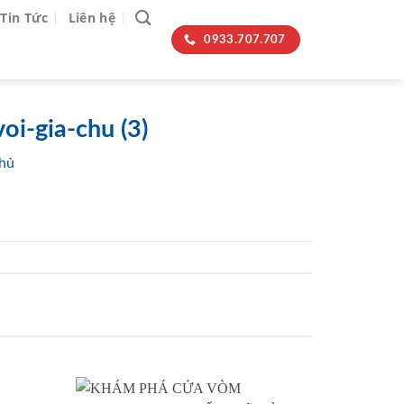
Tin Tức
Liên hệ
0933.707.707
i-gia-chu (3)
chủ