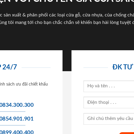
c sản xuất & phân phối các loại cửa gỗ, cửa nhựa, của chống c
úng tôi mang tới cho bạn chắc chắn sẽ khiến bạn hài lòng tuyệt đ
 24/7
ĐK TƯ
ính sách ưu đãi chiết khấu
0834.300.300
0854.901.901
0899.400.400