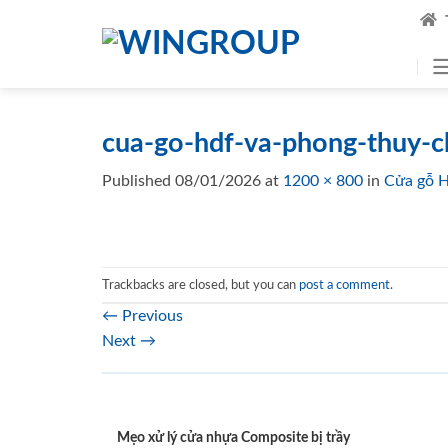
Skip
to
content
cua-go-hdf-va-phong-thuy-c
Published
08/01/2026
at
1200 × 800
in
Cửa gỗ H
Trackbacks are closed, but you can
post a comment
.
←
Previous
Next
→
Mẹo xử lý cửa nhựa Composite bị trầy