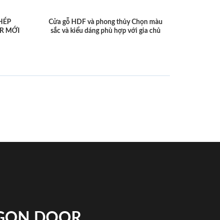
HÉP
Cửa gỗ HDF và phong thủy Chọn màu
R MỚI
sắc và kiểu dáng phù hợp với gia chủ
IGON DOOR