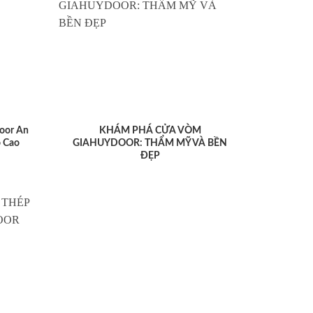
oor An
KHÁM PHÁ CỬA VÒM
 Cao
GIAHUYDOOR: THẨM MỸ VÀ BỀN
ĐẸP