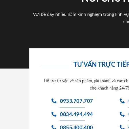
Với bề dày nhiều năm kinh nghiệm trong lĩnh vự
ch
TƯ VẤN TRỰC TIẾP
Hỗ trợ tư vấn về sản phẩm, giá thành và các ch
cho khách hàng 24/7!
0933.707.707
0834.494.494
0855.400.400