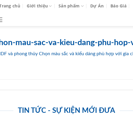
Trang chủ
Giới thiệu
Sản phẩm
Dự Án
Báo Giá
hon-mau-sac-va-kieu-dang-phu-hop-vo
DF và phong thủy Chọn màu sắc và kiểu dáng phù hợp với gia 
TIN TỨC - SỰ KIỆN MỚI ĐƯA