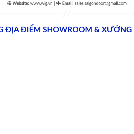
|
Website:
www.wig.vn
Email
:
sales.saigondoor@gmail.com
G ĐỊA ĐIỂM SHOWROOM & XƯỞNG 