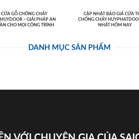
CỬA GỖ CHỐNG CHÁY
CẬP NHẬT BÁO GIÁ CỬA T
AHUYDOOR – GIẢI PHÁP AN
CHỐNG CHÁY HUYPHATDOO
ÀN CHO MỌI CÔNG TRÌNH
NHẤT HÔM NAY
DANH MỤC SẢN PHẨM
ỆN VỚI CHUYÊN GIA CỦA SA