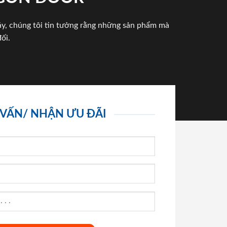
háy, chúng tôi tin tưởng rằng những sản phẩm mà
ối.
 VẤN/ NHẬN ƯU ĐÃI