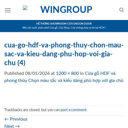
Skip
to
content
HỆ THỐNG SHOWROOM CỬA SAIGON DOOR
Nhà sản xuất, phân phối Cửa gỗ, Cửa Nhựa, Cửa chống cháy uy tín tại HCM !
cua-go-hdf-va-phong-thuy-chon-mau-
sac-va-kieu-dang-phu-hop-voi-gia-
chu (4)
Published
08/01/2026
at
1200 × 800
in
Cửa gỗ HDF và
phong thủy Chọn màu sắc và kiểu dáng phù hợp với gia chủ
Trackbacks are closed, but you can
post a comment
.
←
Previous
Next
→