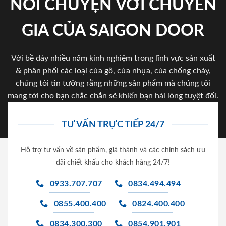
NÓI CHUYỆN VỚI CHUYÊN
GIA CỦA SAIGON DOOR
Với bề dày nhiều năm kinh nghiệm trong lĩnh vực sản xuất
& phân phối các loại cửa gỗ, cửa nhựa, của chống cháy,
chúng tôi tin tưởng rằng những sản phẩm mà chúng tôi
mang tới cho bạn chắc chắn sẽ khiến bạn hài lòng tuyệt đối.
TƯ VẤN TRỰC TIẾP 24/7
Hỗ trợ tư vấn về sản phẩm, giá thành và các chính sách ưu
đãi chiết khấu cho khách hàng 24/7!
0933.707.707
0834.494.494
0855.400.400
0824.400.400
0834.300.300
0854.901.901