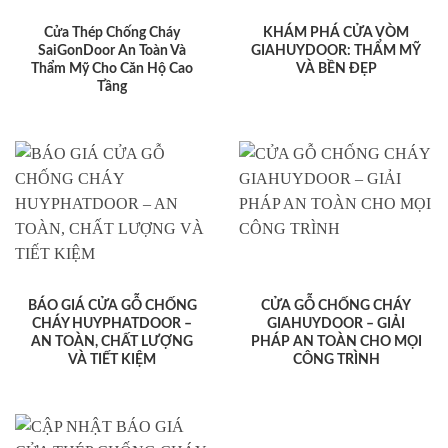
Cửa Thép Chống Cháy
KHÁM PHÁ CỬA VÒM
SaiGonDoor An Toàn Và
GIAHUYDOOR: THẨM MỸ
Thẩm Mỹ Cho Căn Hộ Cao
VÀ BỀN ĐẸP
Tầng
BÁO GIÁ CỬA GỖ CHỐNG
CỬA GỖ CHỐNG CHÁY
CHÁY HUYPHATDOOR –
GIAHUYDOOR – GIẢI
AN TOÀN, CHẤT LƯỢNG
PHÁP AN TOÀN CHO MỌI
VÀ TIẾT KIỆM
CÔNG TRÌNH