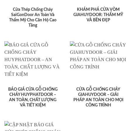
Cửa Thép Chống Cháy
KHÁM PHÁ CỬA VÒM
SaiGonDoor An Toàn Và
GIAHUYDOOR: THẨM MỸ
Thẩm Mỹ Cho Căn Hộ Cao
VÀ BỀN ĐẸP
Tầng
BÁO GIÁ CỬA GỖ CHỐNG
CỬA GỖ CHỐNG CHÁY
CHÁY HUYPHATDOOR –
GIAHUYDOOR – GIẢI
AN TOÀN, CHẤT LƯỢNG
PHÁP AN TOÀN CHO MỌI
VÀ TIẾT KIỆM
CÔNG TRÌNH