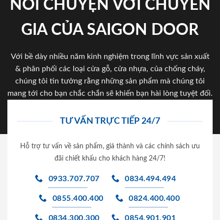
NÓI CHUYỆN VỚI CHUYÊN
GIA CỦA SAIGON DOOR
Với bề dày nhiều năm kinh nghiệm trong lĩnh vực sản xuất
& phân phối các loại cửa gỗ, cửa nhựa, của chống cháy,
chúng tôi tin tưởng rằng những sản phẩm mà chúng tôi
mang tới cho bạn chắc chắn sẽ khiến bạn hài lòng tuyệt đối.
TƯ VẤN TRỰC TIẾP 24/7
Hỗ trợ tư vấn về sản phẩm, giá thành và các chính sách ưu
đãi chiết khấu cho khách hàng 24/7!
0933.707.707
0834.494.494
0855.400.400
0824.400.400
0834.300.300
0854.901.901