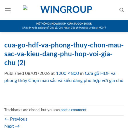
Skip
to
content
HỆ THỐNG SHOWROOM CỬA SAIGON DOOR
Nhà sản xuất, phân phối Cửa gỗ, Cửa Nhựa, Cửa chống cháy uy tín tại HCM !
cua-go-hdf-va-phong-thuy-chon-mau-
sac-va-kieu-dang-phu-hop-voi-gia-
chu (2)
Published
08/01/2026
at
1200 × 800
in
Cửa gỗ HDF và
phong thủy Chọn màu sắc và kiểu dáng phù hợp với gia chủ
Trackbacks are closed, but you can
post a comment
.
←
Previous
Next
→