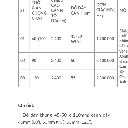
CHIỀU
THỜI
ĐƠN
CAO
GIAN
ĐỘ DÀY
GIÁ
(VNĐ/
STT
CÁNH
MÔ 
CHỐNG
CÁNH
(mm)
2
TỐI
m
)
CHÁY
ĐA
(mm)
Mặt 
mdf
45 (50
01
60’ (70’)
2.400
1.900.000
phẳn
WIN)
vân 
vene
Xoa
02
90’
2.400
50
2.100.000
Đào,
Căm
Xe,
Oak,
03
120’
2.400
55
2.300.000
Ash
Chi tiết:
– Độ dày khung 45/50 x 110mm; cánh dày
45mm (60’), 50mm (90’), 55mm (120’).