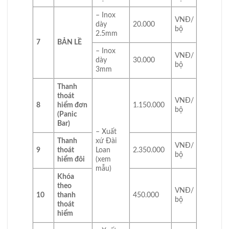
– Inox
VNĐ/
dày
20.000
bộ
2.5mm
7
BẢN LỀ
– Inox
VNĐ/
dày
30.000
bộ
3mm
Thanh
thoát
VNĐ/
8
hiểm đơn
1.150.000
bộ
(Panic
Bar)
– Xuất
Thanh
xứ Đài
VNĐ/
9
thoát
Loan
2.350.000
bộ
hiểm đôi
(xem
mẫu)
Khóa
theo
VNĐ/
10
thanh
450.000
bộ
thoát
hiểm