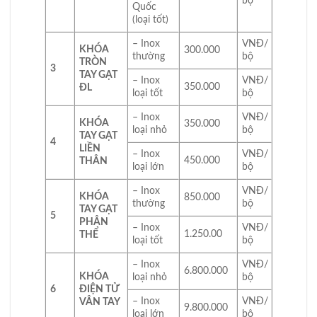
bộ
Quốc
(loại tốt)
– Inox
VNĐ/
KHÓA
300.000
thường
bộ
TRÒN
3
TAY GẠT
– Inox
VNĐ/
350.000
ĐL
loại tốt
bộ
– Inox
VNĐ/
KHÓA
350.000
loại nhỏ
bộ
TAY GẠT
4
LIỀN
– Inox
VNĐ/
450.000
THÂN
loại lớn
bộ
– Inox
VNĐ/
KHÓA
850.000
thường
bộ
TAY GẠT
5
PHÂN
– Inox
VNĐ/
1.250.00
THỂ
loại tốt
bộ
– Inox
VNĐ/
6.800.000
KHÓA
loại nhỏ
bộ
6
ĐIỆN TỬ
– Inox
VNĐ/
VÂN TAY
9.800.000
loại lớn
bộ