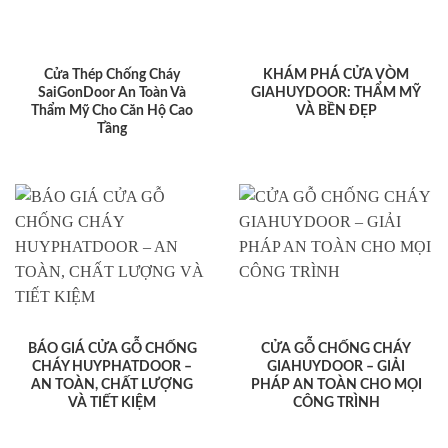
Cửa Thép Chống Cháy
KHÁM PHÁ CỬA VÒM
SaiGonDoor An Toàn Và
GIAHUYDOOR: THẨM MỸ
Thẩm Mỹ Cho Căn Hộ Cao
VÀ BỀN ĐẸP
Tầng
BÁO GIÁ CỬA GỖ CHỐNG
CỬA GỖ CHỐNG CHÁY
CHÁY HUYPHATDOOR –
GIAHUYDOOR – GIẢI
AN TOÀN, CHẤT LƯỢNG
PHÁP AN TOÀN CHO MỌI
VÀ TIẾT KIỆM
CÔNG TRÌNH