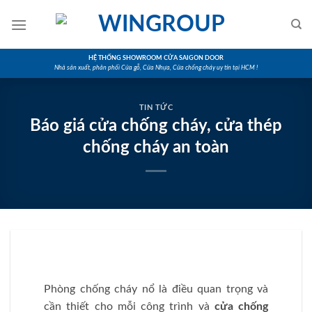
Skip
to
content
HỆ THỐNG SHOWROOM CỬA SAIGON DOOR
Nhà sản xuất, phân phối Cửa gỗ, Cửa Nhựa, Cửa chống cháy uy tín tại HCM !
TIN TỨC
Báo giá cửa chống cháy, cửa thép
chống cháy an toàn
Phòng chống cháy nổ là điều quan trọng và
cần thiết cho mỗi công trình và
cửa chống