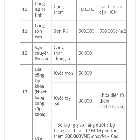
Công
Cộng
Các tỉnh lân
10
lắp đi
100.000
thêm
cận HCM
tỉnh
Công
11
sơn
Sơn PU
500.000
500.000đ/m2
cửa
Vận
Công
12
chuyển
trình
50.000
lên cao
chung cư
Gia
Khóa tròn
50.000
công
lắp
khóa
13
(khách
Khóa điện tử
hàng
Khóa tay
80.000
thêm
cung
gạt
100.000đ/bộ
cấp
khóa)
– Số lượng giao hàng dưới 5 bộ
trong nội thành TP.HCM phụ thu
thêm
300.000
VNĐ/chuyến.– Các
Vận