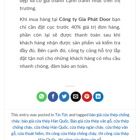
đẹp và có giá thành cạnh tranh nhất trên thị
trường.
Khi mua hàng tại
Công ty Gia Phát Door
bạn
chỉ cần đặt cọc trước 40% giá trị đơn hàng,
phần còn lại sẽ được thanh toán sau khi
khách hàng nhận được sản phẩm và kiểm tra
đầy đủ. Bên cạnh đó, công ty cũng hỗ trợ lắp
đặt tận nơi cho những khách hàng có nhu cầu
nhanh chóng, đảm bảo an toàn.
This entry was posted in
Tin Tức
and tagged
báo giá cửa thép chống
cháy
,
báo giá cửa thép Hàn Quốc
,
Báo giá cửa thép vân gỗ
,
cửa thép
chống cháy
,
cửa thép Hàn Quốc
,
cửa thép ngăn cháy
,
cửa thép vân
gỗ
,
cửa thoát hiểm
,
thi công cửa thép chống cháy
,
thi công cửa thép
Hàn Quốc.
,
thi công cửa thép vân gỗ
.