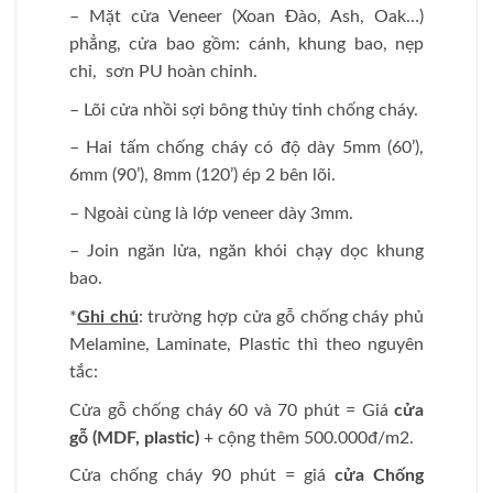
– Mặt cửa Veneer (Xoan Đào, Ash, Oak…)
phẳng, cửa bao gồm: cánh, khung bao, nẹp
chỉ, sơn PU hoàn chỉnh.
– Lõi cửa nhồi sợi bông thủy tinh chống cháy.
– Hai tấm chống cháy có độ dày 5mm (60’),
6mm (90’), 8mm (120’) ép 2 bên lõi.
– Ngoài cùng là lớp veneer dày 3mm.
– Join ngăn lửa, ngăn khói chạy dọc khung
bao.
*
Ghi chú
: trường hợp cửa gỗ chống cháy phủ
Melamine, Laminate, Plastic thì theo nguyên
tắc:
Cửa gỗ chống cháy 60 và 70 phút = Giá
cửa
gỗ (MDF, plastic)
+ cộng thêm 500.000đ/m2.
Cửa chống cháy 90 phút = giá
cửa Chống