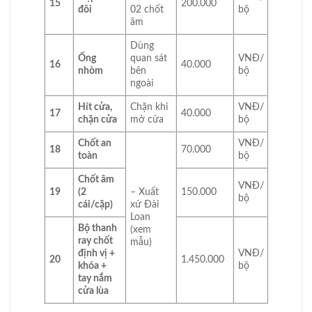
15
200.000
đôi
02 chốt
bộ
âm
Dùng
Ống
quan sát
VNĐ/
16
40.000
nhòm
bên
bộ
ngoài
Hít cửa,
Chặn khi
VNĐ/
17
40.000
chặn cửa
mở cửa
bộ
Chốt an
VNĐ/
18
70.000
toàn
bộ
Chốt âm
VNĐ/
19
(2
– Xuất
150.000
bộ
cái/cặp)
xứ Đài
Loan
Bộ thanh
(xem
ray chốt
mẫu)
định vị +
VNĐ/
20
1.450.000
khóa +
bộ
tay nắm
cửa lùa