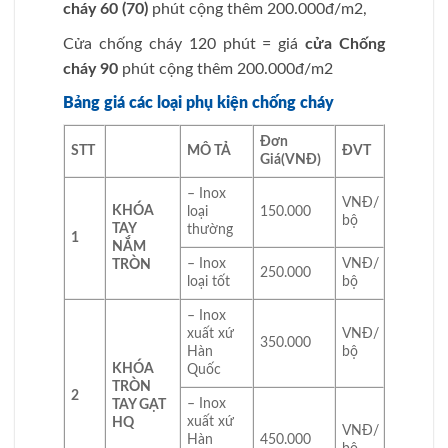
cháy 60 (70)
phút cộng thêm 200.000đ/m2,
Cửa chống cháy 120 phút = giá
cửa Chống
cháy 90
phút cộng thêm 200.000đ/m2
Bảng giá các loại phụ kiện chống cháy
Đơn
STT
MÔ TẢ
ĐVT
Giá
(VNĐ)
– Inox
VNĐ/
KHÓA
loại
150.000
bộ
TAY
thường
1
NẮM
– Inox
VNĐ/
TRÒN
250.000
loại tốt
bộ
– Inox
xuất xứ
VNĐ/
350.000
Hàn
bộ
KHÓA
Quốc
TRÒN
2
– Inox
TAY GẠT
xuất xứ
HQ
VNĐ/
Hàn
450.000