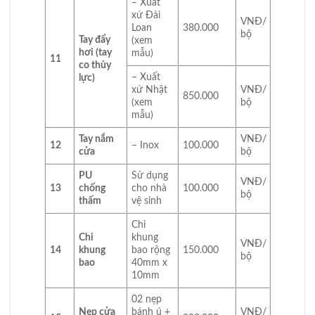
– Xuất
xứ Đài
VNĐ/
Loan
380.000
bộ
Tay đẩy
(xem
hơi (tay
mẫu)
11
co thủy
– Xuất
lực)
xứ Nhật
VNĐ/
850.000
(xem
bộ
mẫu)
Tay nắm
VNĐ/
12
– Inox
100.000
cửa
bộ
PU
Sử dụng
VNĐ/
13
chống
cho nhà
100.000
bộ
thấm
vệ sinh
Chỉ
Chỉ
khung
VNĐ/
14
khung
bao rộng
150.000
bộ
bao
40mm x
10mm
02 nẹp
Nẹp cửa
bánh ú +
VNĐ/