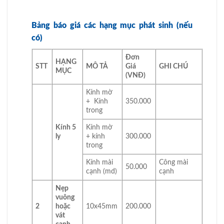
Bảng báo giá các hạng mục phát sinh (nếu
có)
Đơn
HẠNG
STT
MÔ TẢ
Giá
GHI CHÚ
MỤC
(VNĐ)
Kính mờ
+ Kính
350.000
trong
Kính 5
Kính mờ
ly
+ kính
300.000
trong
Kính mài
Công mài
50.000
cạnh (md)
cạnh
Nẹp
vuông
2
hoặc
10x45mm
200.000
vát