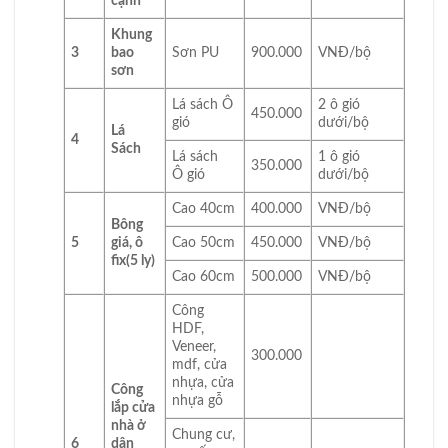
cạnh
Khung
3
bao
Sơn PU
900.000
VNĐ/bộ
sơn
Lá sách Ô
2 ô gió
450.000
gió
dưới/bộ
Lá
4
Sách
Lá sách
1 ô gió
350.000
Ô gió
dưới/bộ
Cao 40cm
400.000
VNĐ/bộ
Bông
5
giá, ô
Cao 50cm
450.000
VNĐ/bộ
fix
(5 ly)
Cao 60cm
500.000
VNĐ/bộ
Công
HDF,
Veneer,
300.000
mdf, cửa
nhựa, cửa
Công
nhựa gỗ
lắp cửa
nhà ở
Chung cư,
6
dân