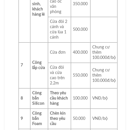
cao ốc
sinh,
350.000
văn
khách
phòng
hàng lẻ
Cửa đôi 2
cánh và
500.000
cửa lùa 1
cánh
Chung cư
Cửa đơn
400.000
thêm
100.000đ/bộ
Công
7
Cửa đôi
lắp cửa
Chung cư
và cửa
550.000
thêm
cao trên
100.000đ/bộ
2.2m
Công
Theo yêu
8
bắn
cầu khách
100.000
VNĐ/bộ
Silicon
hàng
Công
Chèn kín
9
bắn
theo yêu
50.000
VNĐ/bộ
Foam
cầu