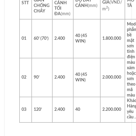
GIAN
ĐỘ DÀY
MÔ
GIÁ
(VNĐ/
STT
CÁNH
CHỐNG
CÁNH
(mm)
TẢ
2
TỐI
m
)
CHÁY
ĐA
(mm)
Mod
phẳn
bề
40 (45
01
60’ (70’)
2.400
1.800.000
mặt
WIN)
sơn
tỉnh
điện
màu
xám
hoặc
40 (45
02
90’
2.400
2.000.000
sơn
WIN)
theo
mã
màu
Khá
Hàn
03
120’
2.400
40
2.200.000
yêu
cầu 