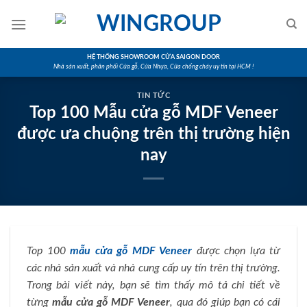
Skip
to
content
HỆ THỐNG SHOWROOM CỬA SAIGON DOOR
Nhà sản xuất, phân phối Cửa gỗ, Cửa Nhựa, Cửa chống cháy uy tín tại HCM !
TIN TỨC
Top 100 Mẫu cửa gỗ MDF Veneer
được ưa chuộng trên thị trường hiện
nay
Top 100
mẫu cửa gỗ MDF Veneer
được chọn lựa từ
các nhà sản xuất và nhà cung cấp uy tín trên thị trường.
Trong bài viết này, bạn sẽ tìm thấy mô tả chi tiết về
từng
mẫu cửa gỗ MDF Veneer
, qua đó giúp bạn có cái