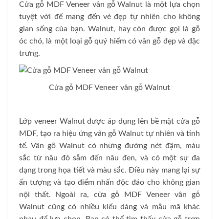
Cửa gỗ MDF Veneer vân gỗ Walnut là một lựa chọn
tuyệt vời để mang đến vẻ đẹp tự nhiên cho không
gian sống của bạn. Walnut, hay còn được gọi là gỗ
óc chó, là một loại gỗ quý hiếm có vân gỗ đẹp và đặc
trưng.
Cửa gỗ MDF Veneer vân gỗ Walnut
Lớp veneer Walnut được áp dụng lên bề mặt cửa gỗ
MDF, tạo ra hiệu ứng vân gỗ Walnut tự nhiên và tinh
tế. Vân gỗ Walnut có những đường nét đậm, màu
sắc từ nâu đỏ sẫm đến nâu đen, và có một sự đa
dạng trong họa tiết và màu sắc. Điều này mang lại sự
ấn tượng và tạo điểm nhấn độc đáo cho không gian
nội thất. Ngoài ra, cửa gỗ MDF Veneer vân gỗ
Walnut cũng có nhiều kiểu dáng và mẫu mã khác
nhau để lựa chọn. Bạn có thể tìm thấy cửa gỗ trơn