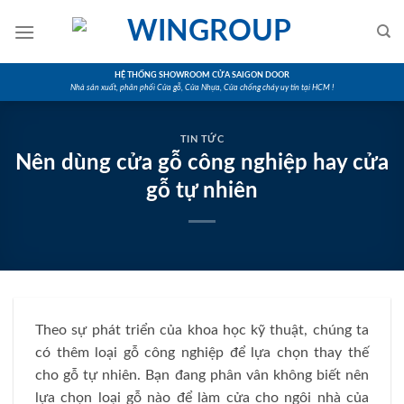
Skip
to
content
HỆ THỐNG SHOWROOM CỬA SAIGON DOOR
Nhà sản xuất, phân phối Cửa gỗ, Cửa Nhựa, Cửa chống cháy uy tín tại HCM !
TIN TỨC
Nên dùng cửa gỗ công nghiệp hay cửa
gỗ tự nhiên
Theo sự phát triển của khoa học kỹ thuật, chúng ta
có thêm loại gỗ công nghiệp để lựa chọn thay thế
cho gỗ tự nhiên. Bạn đang phân vân không biết nên
lựa chọn loại gỗ nào để làm cửa cho ngôi nhà của