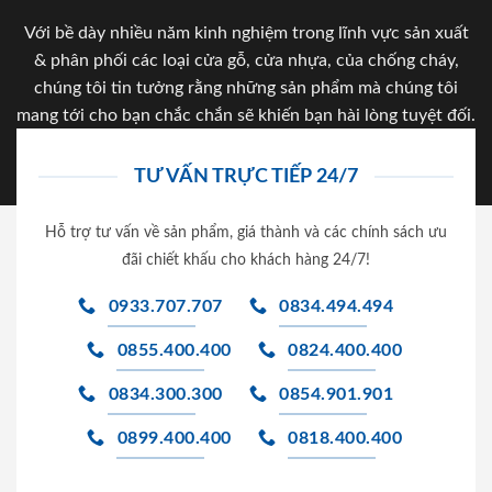
Với bề dày nhiều năm kinh nghiệm trong lĩnh vực sản xuất
& phân phối các loại cửa gỗ, cửa nhựa, của chống cháy,
chúng tôi tin tưởng rằng những sản phẩm mà chúng tôi
mang tới cho bạn chắc chắn sẽ khiến bạn hài lòng tuyệt đối.
TƯ VẤN TRỰC TIẾP 24/7
Hỗ trợ tư vấn về sản phẩm, giá thành và các chính sách ưu
đãi chiết khấu cho khách hàng 24/7!
0933.707.707
0834.494.494
0855.400.400
0824.400.400
0834.300.300
0854.901.901
0899.400.400
0818.400.400