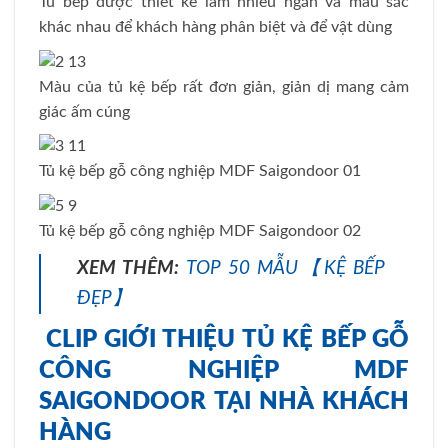
Tủ bếp được thiết kế làm nhiều ngăn và màu sắc
khác nhau để khách hàng phân biệt và để vật dùng
Màu của tủ kệ bếp rất đơn giản, giản dị mang cảm
giác ấm cúng
Tủ kệ bếp gỗ công nghiệp MDF Saigondoor 01
Tủ kệ bếp gỗ công nghiệp MDF Saigondoor 02
XEM THÊM:
TOP 50 MẪU【KỆ BẾP
ĐẸP】
CLIP GIỚI THIỆU TỦ KỆ BẾP GỖ
CÔNG NGHIỆP MDF
SAIGONDOOR TẠI NHÀ KHÁCH
HÀNG