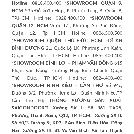
Hotline: 0818.400.400
*SHOWROOM QUẬN 9,
HCM
535 Đỗ Xuân Hợp, P. Phước Long B, Quận 9,
TP.HCM Hotline: 0828.400.400
*SHOWROOM
QUẬN 12, HCM
Vườn Lài, Phường An Phú Đông,
Quận 12, Tp HCM Holine: 0886.500.500
*SHOWROOM QUẬN THỦ ĐỨC HCM –DĨ AN
BÌNH DƯƠNG
21, Quốc Lộ 1K, Phường Linh Xuân,
Quận Thủ Đức, TP.HCM Hotline: 0855.400.400
*SHOWROOM BÌNH LỢI – PHẠM VĂN ĐỒNG
615
Phạm Văn Đồng, Phường Hiệp Bình Chánh, Quận
Thủ Đức, TP.HCM Hotline: 0824.400.400
*SHOWROOM NINH KIỀU – CẦN THƠ
Số 94c,
Đường 3/2, Phường Hưng Lợi, Quận Ninh Kiều,TP
Cần Thơ
HỆ THỐNG XƯỞNG SẢN XUẤT
SAIGONDOOR®
Xưởng SX I: Số 361 TX25,
Phường Thạnh Xuân, Q12, TP. HCM.
Xưởng SX II:
Số 60/3 Đường 9, KP2, P.An Bình, Biên Hòa, Đồng
Nai
Xưởng SX III: 81 Võ Văn Bích, Xã Tân Thạnh