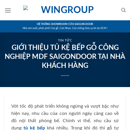
Skip
to
content
HỆ THỐNG SHOWROOM CỬA SAIGON DOOR
Nhà sản xuất, phân phối Cửa gỗ, Cửa Nhựa, Cửa chống cháy uy tín tại HCM !
TIN TỨC
GIỚI THIỆU TỦ KỆ BẾP GỖ CÔNG
NGHIỆP MDF SAIGONDOOR TẠI NHÀ
KHÁCH HÀNG
Với tốc độ phát triển không ngừng và vượt bậc như
hiện nay, nhu cầu của con người ngày càng cao về
đồ nội thất phòng bế. Chinh vì thế, nhu cầu sử
dụng
tủ kệ bếp
khá nhiều. Trong khi đó thì gỗ tự