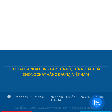
TỰ HÀO LÀ NHÀ CUNG CẤP CỬA GỖ, CỬA NHỰA, CỬA
CHỐNG CHÁY HÀNG ĐẦU TẠI VIỆT NAM
Trang chủ
Giới thiệu
Sản phẩm
Dự Án
Báo Giá
Tin Tức
Liên hệ
Copyright © 2010 - 2026
www.wig.vn
- Đơn vị chủ quản
SaigonDoor