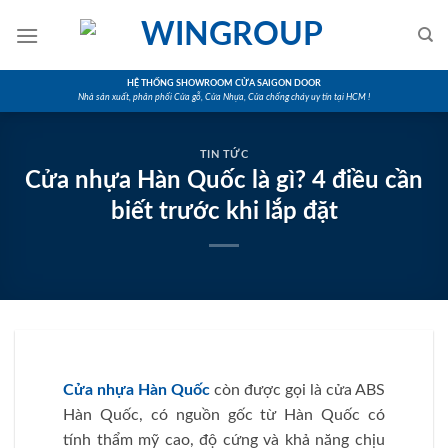
Skip
to
content
HỆ THỐNG SHOWROOM CỬA SAIGON DOOR
Nhà sản xuất, phân phối Cửa gỗ, Cửa Nhựa, Cửa chống cháy uy tín tại HCM !
TIN TỨC
Cửa nhựa Hàn Quốc là gì? 4 điều cần
biết trước khi lắp đặt
Cửa nhựa Hàn Quốc
còn được gọi là cửa ABS
Hàn Quốc, có nguồn gốc từ Hàn Quốc có
tính thẩm mỹ cao, độ cứng và khả năng chịu