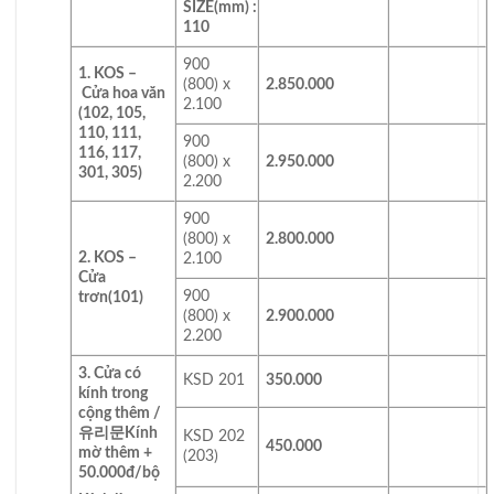
SIZE(mm)
:
110
900
1. KOS –
(800) x
2.850.000
Cửa hoa văn
2.100
(102, 105,
110, 111,
900
116, 117,
(800) x
2.950.000
301, 305)
2.200
900
(800) x
2.800.000
2. KOS –
2.100
Cửa
900
trơn
(101)
(800) x
2.900.000
2.200
3. Cửa có
KSD 201
350.000
kính trong
cộng thêm /
유리문
Kính
KSD 202
450.000
mờ thêm +
(203)
50.000đ/bộ