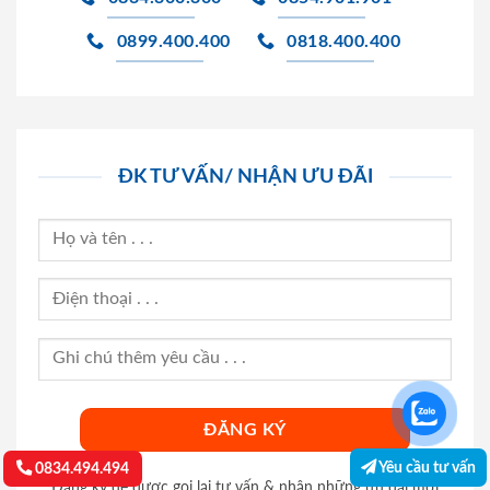
0899.400.400
0818.400.400
ĐK TƯ VẤN/ NHẬN ƯU ĐÃI
Yêu cầu tư vấn
0834.494.494
Đăng ký để được gọi lại tư vấn & nhận những ưu đãi mới