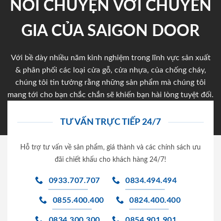
NÓI CHUYỆN VỚI CHUYÊN
GIA CỦA SAIGON DOOR
Với bề dày nhiều năm kinh nghiệm trong lĩnh vực sản xuất
& phân phối các loại cửa gỗ, cửa nhựa, của chống cháy,
chúng tôi tin tưởng rằng những sản phẩm mà chúng tôi
mang tới cho bạn chắc chắn sẽ khiến bạn hài lòng tuyệt đối.
TƯ VẤN TRỰC TIẾP 24/7
Hỗ trợ tư vấn về sản phẩm, giá thành và các chính sách ưu
đãi chiết khấu cho khách hàng 24/7!
0933.707.707
0834.494.494
0855.400.400
0824.400.400
0834.300.300
0854.901.901