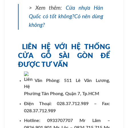
> Xem thêm:
Cửa nhựa Hàn
Quốc có tốt không?Có nên dùng
không?
LIÊN HỆ VỚI HỆ THỐNG
CỬA GỖ SÀI GÒN ĐỂ
ĐƯỢC TƯ VẤN
Văn Phòng: 511 Lê Văn Lương,
Phường Tân Phong, Quận 7, Tp.HCM
Điện Thoại: 028.37.712.989 – Fax:
028.37.712.989
Hotline: 0933707707 Mr Lãm –
0826.901.901 Ms Lộc – 0834.715.715 Ms