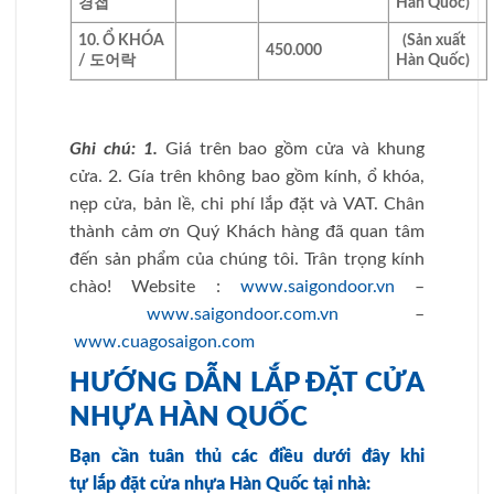
경첩
Hàn Quốc)
10. Ổ KHÓA
(Sản xuất
450.000
/ 도어락
Hàn Quốc)
Ghi chú: 1.
Giá trên bao gồm cửa và khung
cửa. 2. Gía trên không bao gồm kính, ổ khóa,
nẹp cửa, bản lề, chi phí lắp đặt và VAT. Chân
thành cảm ơn Quý Khách hàng đã quan tâm
đến sản phẩm của chúng tôi. Trân trọng kính
chào! Website :
www.saigondoor.vn
–
www.saigondoor.com.vn
–
www.cuagosaigon.com
HƯỚNG DẪN LẮP ĐẶT CỬA
NHỰA HÀN QUỐC
Bạn cần tuân thủ các điều dưới đây khi
tự
lắp đặt cửa nhựa Hàn Quốc
tại nhà: