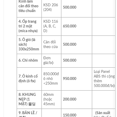
Kính làm
KSD 206
cân đối theo
500.000
(204)
tiêu chuẩn
4. Ốp trang
KSD 116
trí 2 mặt
(A, B, C,
650.000
(mica nhựa)
D)
5. Ô gió (lá
Cân đối
sách)
500.000
theo cửa
330x250mm
Đơn
6. Chỉ nhôm
500.000
giá/bộ
Loại Panel
850.000đ
7. Ô kính cố
ABS thì cộng
ô nhỏ
950.000
định (ô fix)
thêm
<250mm
500.000đ/bộ
8. KHUNG
60mm
NẸP (1
(hoặc
200.000
MẶT) 몰딩
45mm)
9. BẢN LỀ /
(Sản xuất
150.000