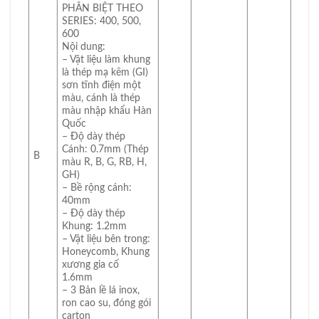
PHÂN BIỆT THEO
SERIES: 400, 500,
600
Nội dung:
– Vật liệu làm khung
là thép mạ kẽm (GI)
sơn tĩnh điện một
màu, cánh là thép
màu nhập khẩu Hàn
Quốc
– Độ dày thép
Cánh: 0.7mm (Thép
B
màu R, B, G, RB, H,
GH)
– Bề rộng cánh:
40mm
– Độ dày thép
Khung: 1.2mm
– Vật liệu bên trong:
Honeycomb, Khung
xương gia cố
1.6mm
– 3 Bản lề lá inox,
ron cao su, đóng gói
carton