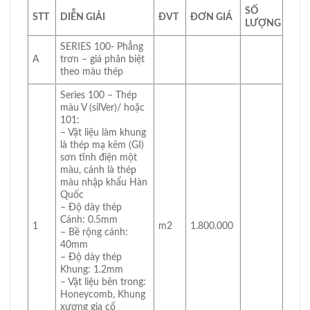
SỐ
STT
DIỄN GIẢI
ĐVT
ĐƠN GIÁ
LƯỢNG
SERIES 100- Phẳng
A
trơn – giá phân biệt
theo màu thép
Series 100 – Thép
màu V (silVer)/ hoặc
101:
– Vật liệu làm khung
là thép mạ kẽm (GI)
sơn tĩnh điện một
màu, cánh là thép
màu nhập khẩu Hàn
Quốc
– Độ dày thép
Cánh: 0.5mm
1
m2
1.800.000
– Bề rộng cánh:
40mm
– Độ dày thép
Khung: 1.2mm
– Vật liệu bên trong:
Honeycomb, Khung
xương gia cố