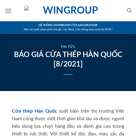
Skip
to
content
HỆ THỐNG SHOWROOM CỬA SAIGON DOOR
Nhà sản xuất, phân phối Cửa gỗ, Cửa Nhựa, Cửa chống cháy uy tín tại HCM !
TIN TỨC
BÁO GIÁ CỬA THÉP HÀN QUỐC
[8/2021]
Cửa thép Hàn Quốc
xuất hiện trên thị trường Việt
Nam cũng được một thời gian khá lâu và được người
tiêu dùng lựa chọn hàng đầu và đánh giá cao trong
thiết bị nội thất. Với thiết kế độc đáo, màu sắc đa