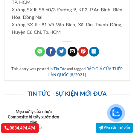
TP. HCM.
Xưởng SX II: Số 60/3 Đường 9, KP2, P.An Bình, Biên
Hòa, Đồng Nai
Xưởng SX III: 81 Võ Văn Bích, Xã Tân Thạnh Đông,
Huyện Củ Chi, Tp.HCM
This entry was posted in
Tin Tức
and tagged
BÁO GIÁ CỬA THÉP
HÀN QUỐC [8/2021]
.
TIN TỨC - SỰ KIỆN MỚI ĐƯA
Mẹo xử lý cửa nhựa
Composite bị trầy xước đơn
giản
Yêu cầu tư vấn
0834.494.494
07/07/2026