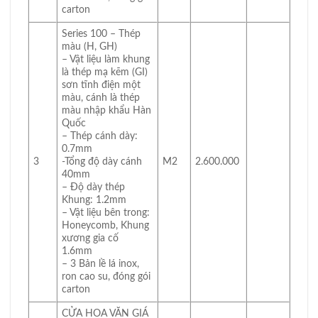
carton
Series 100 – Thép
màu (H, GH)
– Vật liệu làm khung
là thép mạ kẽm (GI)
sơn tĩnh điện một
màu, cánh là thép
màu nhập khẩu Hàn
Quốc
– Thép cánh dày:
0.7mm
3
-Tổng độ dày cánh
M2
2.600.000
40mm
– Độ dày thép
Khung: 1.2mm
– Vật liệu bên trong:
Honeycomb, Khung
xương gia cố
1.6mm
– 3 Bản lề lá inox,
ron cao su, đóng gói
carton
CỬA HOA VĂN GIÁ