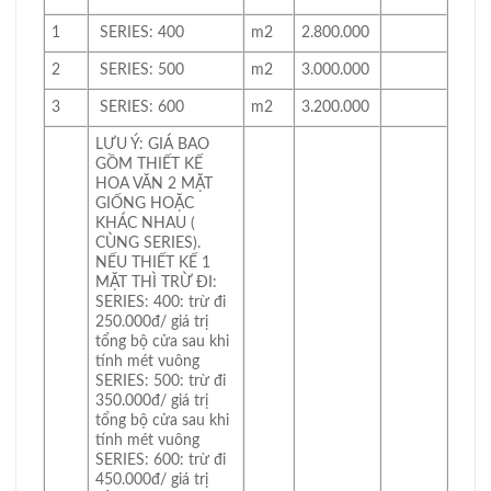
1
SERIES: 400
m2
2.800.000
2
SERIES: 500
m2
3.000.000
3
SERIES: 600
m2
3.200.000
LƯU Ý: GIÁ BAO
GỒM THIẾT KẾ
HOA VĂN 2 MẶT
GIỐNG HOẶC
KHÁC NHAU (
CÙNG SERIES).
NẾU THIẾT KẾ 1
MẶT THÌ TRỪ ĐI:
SERIES: 400: trừ đi
250.000đ/ giá trị
tổng bộ cửa sau khi
tính mét vuông
SERIES: 500: trừ đi
350.000đ/ giá trị
tổng bộ cửa sau khi
tính mét vuông
SERIES: 600: trừ đi
450.000đ/ giá trị