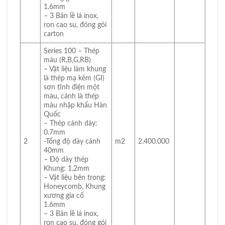
1.6mm
– 3 Bản lề lá inox,
ron cao su, đóng gói
carton
Series 100 – Thép
màu (R,B,G,RB)
– Vật liệu làm khung
là thép mạ kẽm (GI)
sơn tĩnh điện một
màu, cánh là thép
màu nhập khẩu Hàn
Quốc
– Thép cánh dày:
0.7mm
2
-Tổng độ dày cánh
m2
2.400.000
40mm
– Độ dày thép
Khung: 1.2mm
– Vật liệu bên trong:
Honeycomb, Khung
xương gia cố
1.6mm
– 3 Bản lề lá inox,
ron cao su, đóng gói