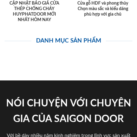
CẬP NHẬT BÁO GIÁ CỬA
Cửa gỗ HDF và phong thủy
THÉP CHỐNG CHÁY
Chọn màu sắc và kiểu dáng
HUYPHATDOOR MỚI
phù hợp với gia chủ
NHẤT HÔM NAY
DANH MỤC SẢN PHẨM
NÓI CHUYỆN VỚI CHUYÊN
GIA CỦA SAIGON DOOR
Với bề dày nhiều năm kinh nghiệm trong lĩnh vực sản xuất