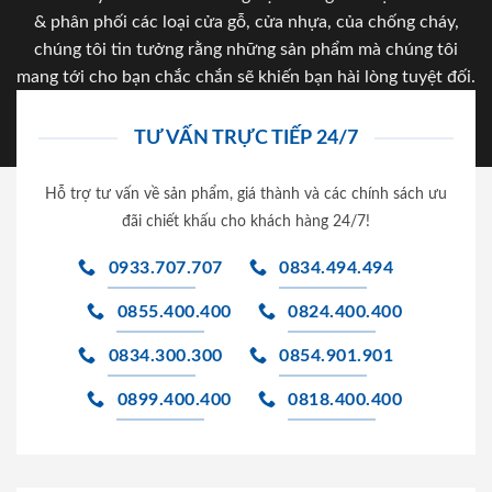
& phân phối các loại cửa gỗ, cửa nhựa, của chống cháy,
chúng tôi tin tưởng rằng những sản phẩm mà chúng tôi
mang tới cho bạn chắc chắn sẽ khiến bạn hài lòng tuyệt đối.
TƯ VẤN TRỰC TIẾP 24/7
Hỗ trợ tư vấn về sản phẩm, giá thành và các chính sách ưu
đãi chiết khấu cho khách hàng 24/7!
0933.707.707
0834.494.494
0855.400.400
0824.400.400
0834.300.300
0854.901.901
0899.400.400
0818.400.400