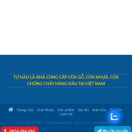
TỰ HÀO LÀ NHÀ CUNG CẤP CỬA GỖ, CỬA NHỰA, CỬA
CHỐNG CHÁY HÀNG ĐẦU TẠI VIỆT NAM
Trang chủ
Giới thiệu
Sản phẩm
Dự Án
Báo Giá
Tin Tức
Liên hệ
Copyright © 2010 - 2026
www.wig.vn
- Đơn vị chủ quản
SaigonDoor
Yêu cầu tư vấn
0834.494.494