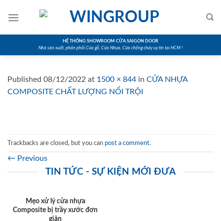
Skip
to
content
HỆ THỐNG SHOWROOM CỬA SAIGON DOOR
Nhà sản xuất, phân phối Cửa gỗ, Cửa Nhựa, Cửa chống cháy uy tín tại HCM !
Published
08/12/2022
at
1500 × 844
in
CỬA NHỰA
COMPOSITE CHẤT LƯỢNG NỔI TRỘI
Trackbacks are closed, but you can
post a comment
.
←
Previous
TIN TỨC - SỰ KIỆN MỚI ĐƯA
Mẹo xử lý cửa nhựa
Composite bị trầy xước đơn
giản