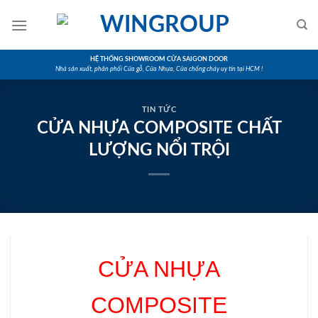
Skip
to
content
HỆ THỐNG SHOWROOM CỬA SAIGON DOOR
Nhà sản xuất, phân phối Cửa gỗ, Cửa Nhựa, Cửa chống cháy uy tín tại HCM !
TIN TỨC
CỬA NHỰA COMPOSITE CHẤT
LƯỢNG NỔI TRỘI
CỬA NHỰA
COMPOSITE