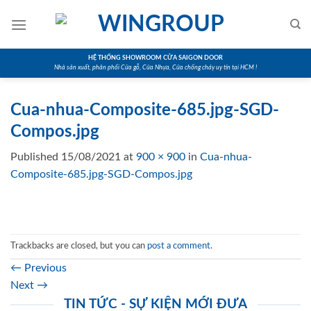
Skip
to
content
HỆ THỐNG SHOWROOM CỬA SAIGON DOOR
Nhà sản xuất, phân phối Cửa gỗ, Cửa Nhựa, Cửa chống cháy uy tín tại HCM !
Cua-nhua-Composite-685.jpg-SGD-
Compos.jpg
Published
15/08/2021
at
900 × 900
in
Cua-nhua-
Composite-685.jpg-SGD-Compos.jpg
Trackbacks are closed, but you can
post a comment
.
←
Previous
Next
→
TIN TỨC - SỰ KIỆN MỚI ĐƯA