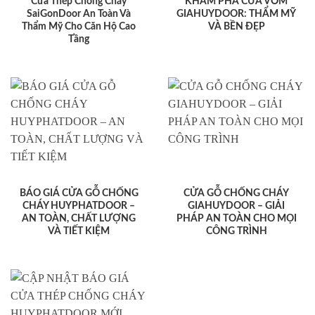
Cửa Thép Chống Cháy
KHÁM PHÁ CỬA VÒM
SaiGonDoor An Toàn Và
GIAHUYDOOR: THẨM MỸ
Thẩm Mỹ Cho Căn Hộ Cao
VÀ BỀN ĐẸP
Tầng
BÁO GIÁ CỬA GỖ CHỐNG
CỬA GỖ CHỐNG CHÁY
CHÁY HUYPHATDOOR –
GIAHUYDOOR – GIẢI
AN TOÀN, CHẤT LƯỢNG
PHÁP AN TOÀN CHO MỌI
VÀ TIẾT KIỆM
CÔNG TRÌNH