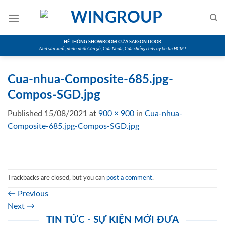
Skip
to
content
HỆ THỐNG SHOWROOM CỬA SAIGON DOOR
Nhà sản xuất, phân phối Cửa gỗ, Cửa Nhựa, Cửa chống cháy uy tín tại HCM !
Cua-nhua-Composite-685.jpg-
Compos-SGD.jpg
Published
15/08/2021
at
900 × 900
in
Cua-nhua-
Composite-685.jpg-Compos-SGD.jpg
Trackbacks are closed, but you can
post a comment
.
←
Previous
Next
→
TIN TỨC - SỰ KIỆN MỚI ĐƯA