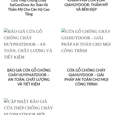
Cửa Thép Chống Cháy
KHÁM PHÁ CỬA VÒM
SaiGonDoor An Toàn Và
GIAHUYDOOR: THẨM MỸ
Thẩm Mỹ Cho Căn Hộ Cao
VÀ BỀN ĐẸP
Tầng
BÁO GIÁ CỬA GỖ CHỐNG
CỬA GỖ CHỐNG CHÁY
CHÁY HUYPHATDOOR –
GIAHUYDOOR – GIẢI
AN TOÀN, CHẤT LƯỢNG
PHÁP AN TOÀN CHO MỌI
VÀ TIẾT KIỆM
CÔNG TRÌNH