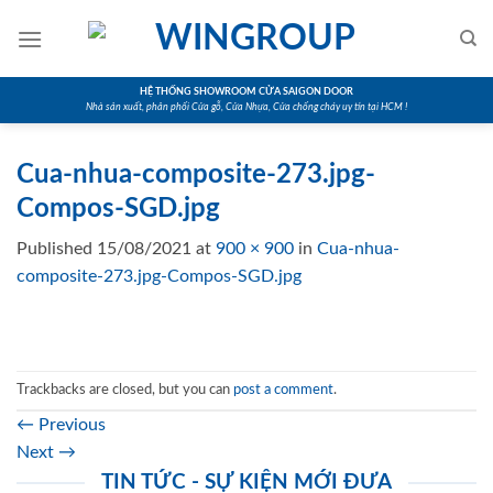
Skip
to
content
HỆ THỐNG SHOWROOM CỬA SAIGON DOOR
Nhà sản xuất, phân phối Cửa gỗ, Cửa Nhựa, Cửa chống cháy uy tín tại HCM !
Cua-nhua-composite-273.jpg-
Compos-SGD.jpg
Published
15/08/2021
at
900 × 900
in
Cua-nhua-
composite-273.jpg-Compos-SGD.jpg
Trackbacks are closed, but you can
post a comment
.
←
Previous
Next
→
TIN TỨC - SỰ KIỆN MỚI ĐƯA