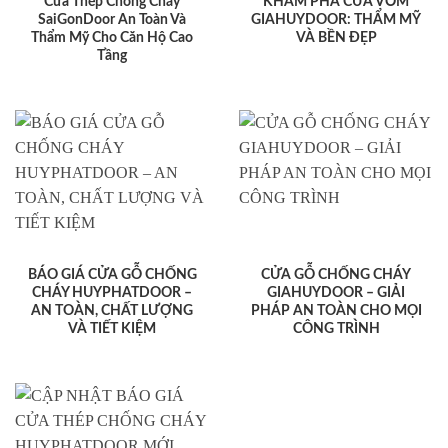
Cửa Thép Chống Cháy
KHÁM PHÁ CỬA VÒM
SaiGonDoor An Toàn Và
GIAHUYDOOR: THẨM MỸ
Thẩm Mỹ Cho Căn Hộ Cao
VÀ BỀN ĐẸP
Tầng
BÁO GIÁ CỬA GỖ CHỐNG
CỬA GỖ CHỐNG CHÁY
CHÁY HUYPHATDOOR –
GIAHUYDOOR – GIẢI
AN TOÀN, CHẤT LƯỢNG
PHÁP AN TOÀN CHO MỌI
VÀ TIẾT KIỆM
CÔNG TRÌNH