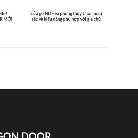
HÉP
Cửa gỗ HDF và phong thủy Chọn màu
R MỚI
sắc và kiểu dáng phù hợp với gia chủ
IGON DOOR