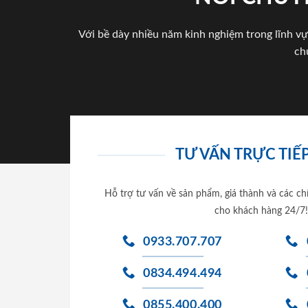
Với bề dày nhiều năm kinh nghiệm trong lĩnh vự
ch
TƯ VẤN TRỰC TIẾP
Hỗ trợ tư vấn về sản phẩm, giá thành và các ch
cho khách hàng 24/7!
0933.707.707
0834.494.494
0855.400.400