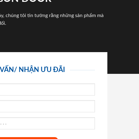
háy, chúng tôi tin tưởng rằng những sản phẩm mà
ối.
 VẤN/ NHẬN ƯU ĐÃI