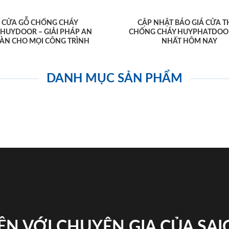
CỬA GỖ CHỐNG CHÁY
CẬP NHẬT BÁO GIÁ CỬA T
AHUYDOOR – GIẢI PHÁP AN
CHỐNG CHÁY HUYPHATDOO
ÀN CHO MỌI CÔNG TRÌNH
NHẤT HÔM NAY
DANH MỤC SẢN PHẨM
ỆN VỚI CHUYÊN GIA CỦA SA