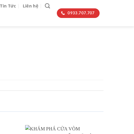
Tin Tức
Liên hệ
0933.707.707