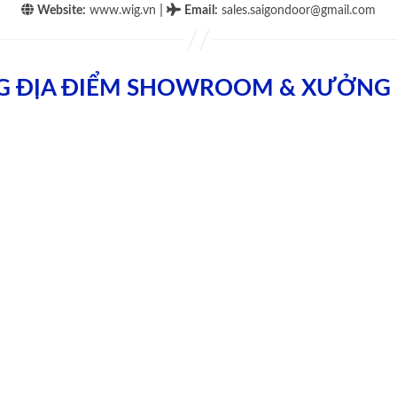
|
Website:
www.wig.vn
Email
:
sales.saigondoor@gmail.com
G ĐỊA ĐIỂM SHOWROOM & XƯỞNG 