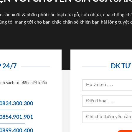
c sản xuất & phân phối các loại cửa gỗ, cửa nhựa, của chống c
úng tôi mang tới cho bạn chắc chắn sẽ khiến bạn hài lòng tuyệt đ
 24/7
ĐK TƯ
ính sách ưu đãi chiết khấu
0834.300.300
0854.901.901
0899.400.400