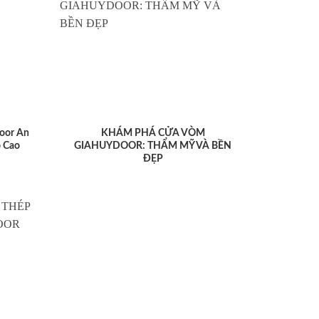
oor An
KHÁM PHÁ CỬA VÒM
 Cao
GIAHUYDOOR: THẨM MỸ VÀ BỀN
ĐẸP