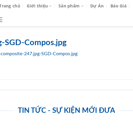
Trang chủ
Giới thiệu
Sản phẩm
Dự Án
Báo Giá
pg-SGD-Compos.jpg
-composite-247.jpg-SGD-Compos.jpg
TIN TỨC - SỰ KIỆN MỚI ĐƯA