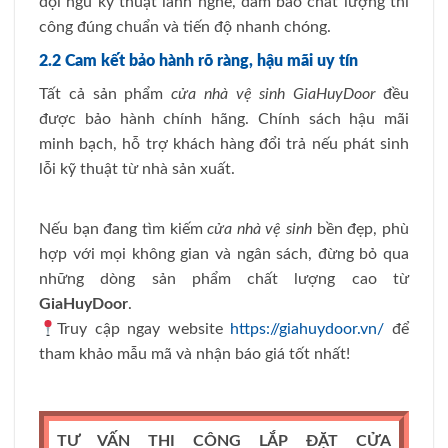
đội ngũ kỹ thuật lành nghề, đảm bảo chất lượng thi
công đúng chuẩn và tiến độ nhanh chóng.
2.2 Cam kết bảo hành rõ ràng, hậu mãi uy tín
Tất cả sản phẩm
cửa nhà vệ sinh GiaHuyDoor
đều
được bảo hành chính hãng. Chính sách hậu mãi
minh bạch, hỗ trợ khách hàng đổi trả nếu phát sinh
lỗi kỹ thuật từ nhà sản xuất.
Nếu bạn đang tìm kiếm
cửa nhà vệ sinh
bền đẹp, phù
hợp với mọi không gian và ngân sách, đừng bỏ qua
những dòng sản phẩm chất lượng cao từ
GiaHuyDoor
.
Truy cập ngay website
https://giahuydoor.vn/
để
tham khảo mẫu mã và nhận báo giá tốt nhất!
TƯ VẤN THI CÔNG LẮP ĐẶT CỬA