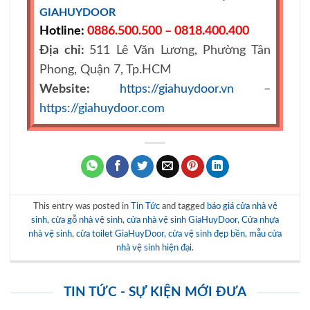
GIAHUYDOOR
Hotline:
0886.500.500 – 0818.400.400
Địa chỉ:
511 Lê Văn Lương, Phường Tân
Phong, Quận 7, Tp.HCM
Website:
https://giahuydoor.vn
–
https://giahuydoor.com
This entry was posted in
Tin Tức
and tagged
báo giá cửa nhà vệ
sinh
,
cửa gỗ nhà vệ sinh
,
cửa nhà vệ sinh GiaHuyDoor
,
Cửa nhựa
nhà vệ sinh
,
cửa toilet GiaHuyDoor
,
cửa vệ sinh đẹp bền
,
mẫu cửa
nhà vệ sinh hiện đại
.
TIN TỨC - SỰ KIỆN MỚI ĐƯA