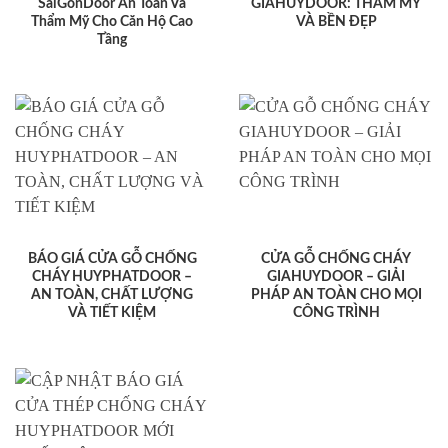
SaiGonDoor An Toàn Và
GIAHUYDOOR: THẨM MỸ
Thẩm Mỹ Cho Căn Hộ Cao
VÀ BỀN ĐẸP
Tầng
BÁO GIÁ CỬA GỖ CHỐNG
CỬA GỖ CHỐNG CHÁY
CHÁY HUYPHATDOOR –
GIAHUYDOOR – GIẢI
AN TOÀN, CHẤT LƯỢNG
PHÁP AN TOÀN CHO MỌI
VÀ TIẾT KIỆM
CÔNG TRÌNH