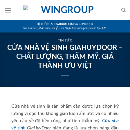
Skip
to
content
HỆ THỐNG SHOWROOM CỬA SAIGON DOOR
Nhà sản xuất, phân phối Cửa gỗ, Cửa Nhựa, Cửa chống cháy uy tín tại HCM !
TIN TỨC
CỬA NHÀ VỆ SINH GIAHUYDOOR –
CHẤT LƯỢNG, THẨM MỸ, GIÁ
THÀNH ƯU VIỆT
Cửa nhà vệ sinh là sản phẩm cần được lựa chọn kỹ
lưỡng vì đặc thù không gian luôn ẩm ướt và có nhiều
yêu cầu về độ bền cũng như tính thẩm mỹ.
Cửa nhà
vệ sinh
GiaHuyDoor
hiện đang là lựa chọn hàng đầu