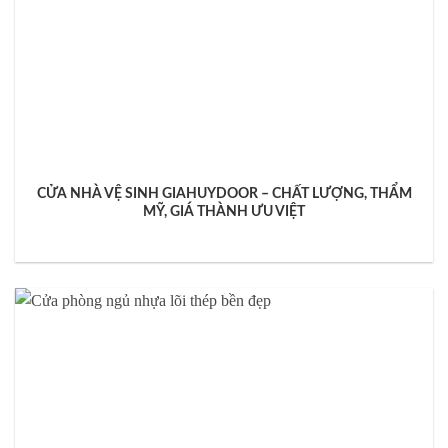
CỬA NHÀ VỆ SINH GIAHUYDOOR – CHẤT LƯỢNG, THẨM
MỸ, GIÁ THÀNH ƯU VIỆT