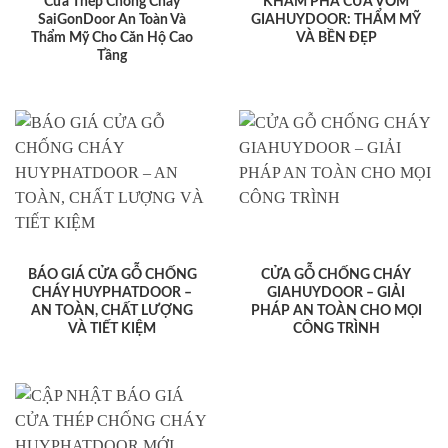
Cửa Thép Chống Cháy
KHÁM PHÁ CỬA VÒM
SaiGonDoor An Toàn Và
GIAHUYDOOR: THẨM MỸ
Thẩm Mỹ Cho Căn Hộ Cao
VÀ BỀN ĐẸP
Tầng
BÁO GIÁ CỬA GỖ CHỐNG
CỬA GỖ CHỐNG CHÁY
CHÁY HUYPHATDOOR –
GIAHUYDOOR – GIẢI
AN TOÀN, CHẤT LƯỢNG
PHÁP AN TOÀN CHO MỌI
VÀ TIẾT KIỆM
CÔNG TRÌNH