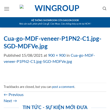
Skip
to
content
HỆ THỐNG SHOWROOM CỬA SAIGON DOOR
Nhà sản xuất, phân phối Cửa gỗ, Cửa Nhựa, Cửa chống cháy uy tín tại HCM !
Cua-go-MDF-veneer-P1PN2-C1.jpg-
SGD-MDFVe.jpg
Published
15/08/2021
at
900 × 900
in
Cua-go-MDF-
veneer-P1PN2-C1.jpg-SGD-MDFVe.jpg
Trackbacks are closed, but you can
post a comment
.
←
Previous
Next
→
TIN TỨC - SỰ KIỆN MỚI ĐƯA