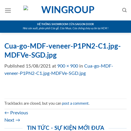
Skip
to
content
HỆ THỐNG SHOWROOM CỬA SAIGON DOOR
Nhà sản xuất, phân phối Cửa gỗ, Cửa Nhựa, Cửa chống cháy uy tín tại HCM !
Cua-go-MDF-veneer-P1PN2-C1.jpg-
MDFVe-SGD.jpg
Published
15/08/2021
at
900 × 900
in
Cua-go-MDF-
veneer-P1PN2-C1.jpg-MDFVe-SGD.jpg
Trackbacks are closed, but you can
post a comment
.
←
Previous
Next
→
TIN TỨC - SỰ KIỆN MỚI ĐƯA