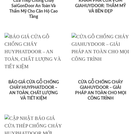
Cửa Thép Chống Cháy
KHÁM PHÁ CỬA VÒM
SaiGonDoor An Toàn Và
GIAHUYDOOR: THẨM MỸ
Thẩm Mỹ Cho Căn Hộ Cao
VÀ BỀN ĐẸP
Tầng
BÁO GIÁ CỬA GỖ CHỐNG
CỬA GỖ CHỐNG CHÁY
CHÁY HUYPHATDOOR –
GIAHUYDOOR – GIẢI
AN TOÀN, CHẤT LƯỢNG
PHÁP AN TOÀN CHO MỌI
VÀ TIẾT KIỆM
CÔNG TRÌNH