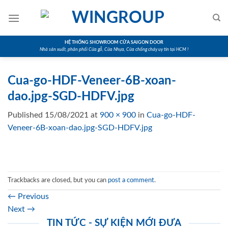
Skip
to
content
HỆ THỐNG SHOWROOM CỬA SAIGON DOOR
Nhà sản xuất, phân phối Cửa gỗ, Cửa Nhựa, Cửa chống cháy uy tín tại HCM !
Cua-go-HDF-Veneer-6B-xoan-
dao.jpg-SGD-HDFV.jpg
Published
15/08/2021
at
900 × 900
in
Cua-go-HDF-
Veneer-6B-xoan-dao.jpg-SGD-HDFV.jpg
Trackbacks are closed, but you can
post a comment
.
←
Previous
Next
→
TIN TỨC - SỰ KIỆN MỚI ĐƯA