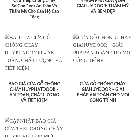
Cửa Thép Chống Cháy
KHÁM PHÁ CỬA VÒM
SaiGonDoor An Toàn Và
GIAHUYDOOR: THẨM MỸ
Thẩm Mỹ Cho Căn Hộ Cao
VÀ BỀN ĐẸP
Tầng
BÁO GIÁ CỬA GỖ CHỐNG
CỬA GỖ CHỐNG CHÁY
CHÁY HUYPHATDOOR –
GIAHUYDOOR – GIẢI
AN TOÀN, CHẤT LƯỢNG
PHÁP AN TOÀN CHO MỌI
VÀ TIẾT KIỆM
CÔNG TRÌNH