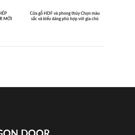
HÉP
Cửa gỗ HDF và phong thủy Chọn màu
R MỚI
sắc và kiểu dáng phù hợp với gia chủ
IGON DOOR