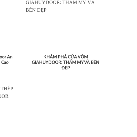
oor An
KHÁM PHÁ CỬA VÒM
 Cao
GIAHUYDOOR: THẨM MỸ VÀ BỀN
ĐẸP