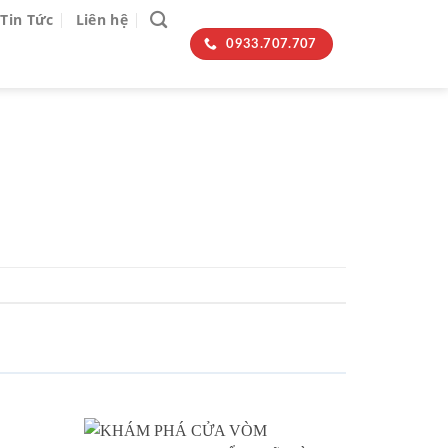
Tin Tức
Liên hệ
0933.707.707