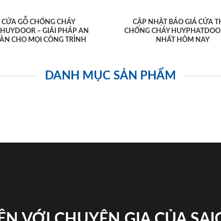
CỬA GỖ CHỐNG CHÁY
CẬP NHẬT BÁO GIÁ CỬA T
AHUYDOOR – GIẢI PHÁP AN
CHỐNG CHÁY HUYPHATDOO
ÀN CHO MỌI CÔNG TRÌNH
NHẤT HÔM NAY
DANH MỤC SẢN PHẨM
ỆN VỚI CHUYÊN GIA CỦA SA