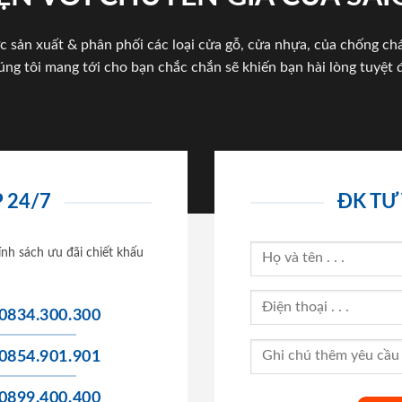
c sản xuất & phân phối các loại cửa gỗ, cửa nhựa, của chống c
úng tôi mang tới cho bạn chắc chắn sẽ khiến bạn hài lòng tuyệt đ
 24/7
ĐK TƯ
ính sách ưu đãi chiết khấu
0834.300.300
0854.901.901
0899.400.400