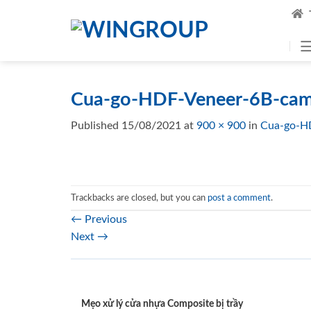
Skip
to
content
Cua-go-HDF-Veneer-6B-cam
Published
15/08/2021
at
900 × 900
in
Cua-go-H
Trackbacks are closed, but you can
post a comment
.
←
Previous
Next
→
Mẹo xử lý cửa nhựa Composite bị trầy