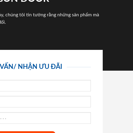
háy, chúng tôi tin tưởng rằng những sản phẩm mà
ối.
 VẤN/ NHẬN ƯU ĐÃI