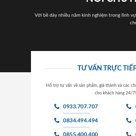
Với bề dày nhiều năm kinh nghiệm trong lĩnh vự
ch
TƯ VẤN TRỰC TIẾP
Hỗ trợ tư vấn về sản phẩm, giá thành và các ch
cho khách hàng 24/7!
0933.707.707
0834.494.494
0855.400.400