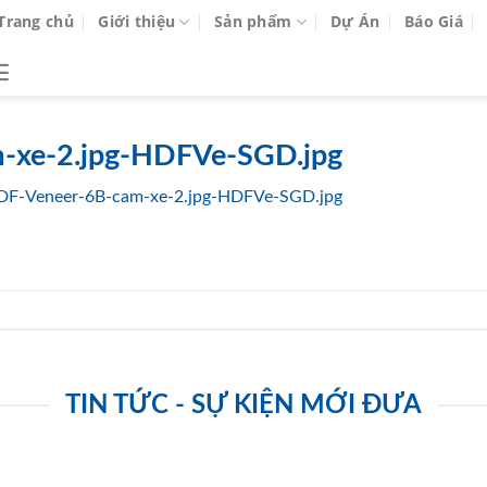
Trang chủ
Giới thiệu
Sản phẩm
Dự Án
Báo Giá
-xe-2.jpg-HDFVe-SGD.jpg
DF-Veneer-6B-cam-xe-2.jpg-HDFVe-SGD.jpg
TIN TỨC - SỰ KIỆN MỚI ĐƯA