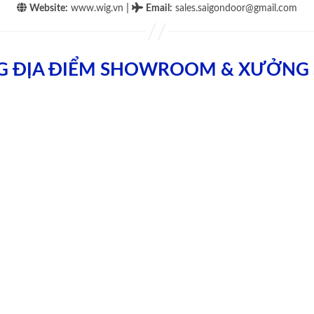
|
Website:
www.wig.vn
Email
:
sales.saigondoor@gmail.com
G ĐỊA ĐIỂM SHOWROOM & XƯỞNG 