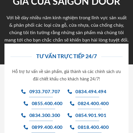
GIA CỦA SAIGON DOOR
Với bề dày nhiều năm kinh nghiệm trong lĩnh vực sản xuất
& phân phối các loại cửa gỗ, cửa nhựa, của chống cháy,
chúng tôi tin tưởng rằng những sản phẩm mà chúng tôi
mang tới cho bạn chắc chắn sẽ khiến bạn hài lòng tuyệt đối.
TƯ VẤN TRỰC TIẾP 24/7
Hỗ trợ tư vấn về sản phẩm, giá thành và các chính sách ưu
đãi chiết khấu cho khách hàng 24/7!
0933.707.707
0834.494.494
0855.400.400
0824.400.400
0834.300.300
0854.901.901
0899.400.400
0818.400.400