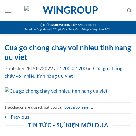
Skip
to
content
HỆ THỐNG SHOWROOM CỬA SAIGON DOOR
Nhà sản xuất, phân phối Cửa gỗ, Cửa Nhựa, Cửa chống cháy uy tín tại HCM !
Cua go chong chay voi nhieu tinh nang
uu viet
Published
10/05/2022
at
1200 × 1200
in
Cửa gỗ chống
cháy với nhiều tính năng ưu việt
Trackbacks are closed, but you can
post a comment
.
←
Previous
TIN TỨC - SỰ KIỆN MỚI ĐƯA