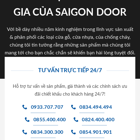
GIA CỦA SAIGON DOOR
Với bề dày nhiều năm kinh nghiệm trong lĩnh vực sản xuất
& phân phối các loại cửa gỗ, cửa nhựa, của chống cháy,
chúng tôi tin tưởng rằng những sản phẩm mà chúng tôi
mang tới cho bạn chắc chắn sẽ khiến bạn hài lòng tuyệt đối.
TƯ VẤN TRỰC TIẾP 24/7
Hỗ trợ tư vấn về sản phẩm, giá thành và các chính sách ưu
đãi chiết khấu cho khách hàng 24/7!
0933.707.707
0834.494.494
0855.400.400
0824.400.400
0834.300.300
0854.901.901