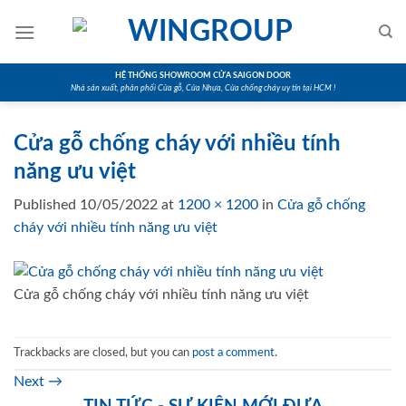
Skip
to
content
HỆ THỐNG SHOWROOM CỬA SAIGON DOOR
Nhà sản xuất, phân phối Cửa gỗ, Cửa Nhựa, Cửa chống cháy uy tín tại HCM !
Cửa gỗ chống cháy với nhiều tính
năng ưu việt
Published
10/05/2022
at
1200 × 1200
in
Cửa gỗ chống
cháy với nhiều tính năng ưu việt
Cửa gỗ chống cháy với nhiều tính năng ưu việt
Trackbacks are closed, but you can
post a comment
.
Next
→