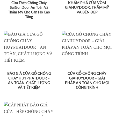
Cửa Thép Chống Cháy
KHÁM PHÁ CỬA VÒM
SaiGonDoor An Toàn Và
GIAHUYDOOR: THẨM MỸ
Thẩm Mỹ Cho Căn Hộ Cao
VÀ BỀN ĐẸP
Tầng
BÁO GIÁ CỬA GỖ CHỐNG
CỬA GỖ CHỐNG CHÁY
CHÁY HUYPHATDOOR –
GIAHUYDOOR – GIẢI
AN TOÀN, CHẤT LƯỢNG
PHÁP AN TOÀN CHO MỌI
VÀ TIẾT KIỆM
CÔNG TRÌNH