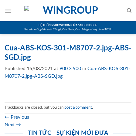
Skip
to
content
HỆ THỐNG SHOWROOM CỬA SAIGON DOOR
Nhà sản xuất, phân phối Cửa gỗ, Cửa Nhựa, Cửa chống cháy uy tín tại HCM !
Cua-ABS-KOS-301-M8707-2.jpg-ABS-
SGD.jpg
Published
15/08/2021
at
900 × 900
in
Cua-ABS-KOS-301-
M8707-2.jpg-ABS-SGD.jpg
Trackbacks are closed, but you can
post a comment
.
←
Previous
Next
→
TIN TỨC - SỰ KIỆN MỚI ĐƯA