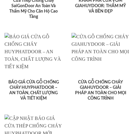
Cửa Thép Chống Cháy
KHÁM PHÁ CỬA VÒM
SaiGonDoor An Toàn Và
GIAHUYDOOR: THẨM MỸ
Thẩm Mỹ Cho Căn Hộ Cao
VÀ BỀN ĐẸP
Tầng
BÁO GIÁ CỬA GỖ CHỐNG
CỬA GỖ CHỐNG CHÁY
CHÁY HUYPHATDOOR –
GIAHUYDOOR – GIẢI
AN TOÀN, CHẤT LƯỢNG
PHÁP AN TOÀN CHO MỌI
VÀ TIẾT KIỆM
CÔNG TRÌNH