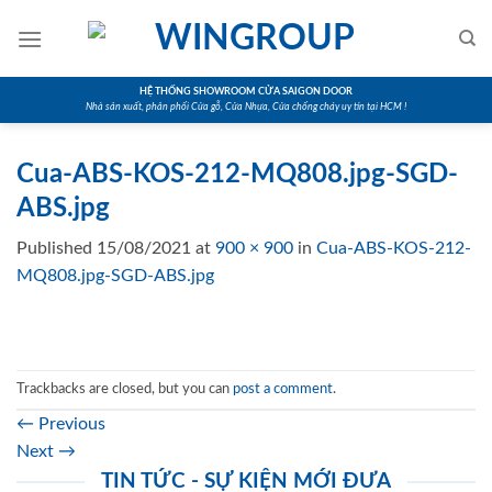
Skip
to
content
HỆ THỐNG SHOWROOM CỬA SAIGON DOOR
Nhà sản xuất, phân phối Cửa gỗ, Cửa Nhựa, Cửa chống cháy uy tín tại HCM !
Cua-ABS-KOS-212-MQ808.jpg-SGD-
ABS.jpg
Published
15/08/2021
at
900 × 900
in
Cua-ABS-KOS-212-
MQ808.jpg-SGD-ABS.jpg
Trackbacks are closed, but you can
post a comment
.
←
Previous
Next
→
TIN TỨC - SỰ KIỆN MỚI ĐƯA