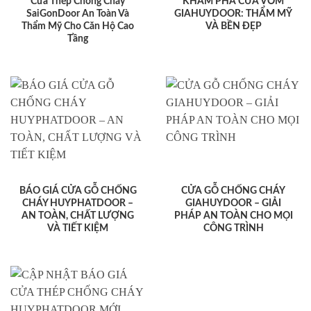
Cửa Thép Chống Cháy
KHÁM PHÁ CỬA VÒM
SaiGonDoor An Toàn Và
GIAHUYDOOR: THẨM MỸ
Thẩm Mỹ Cho Căn Hộ Cao
VÀ BỀN ĐẸP
Tầng
BÁO GIÁ CỬA GỖ CHỐNG
CỬA GỖ CHỐNG CHÁY
CHÁY HUYPHATDOOR –
GIAHUYDOOR – GIẢI
AN TOÀN, CHẤT LƯỢNG
PHÁP AN TOÀN CHO MỌI
VÀ TIẾT KIỆM
CÔNG TRÌNH