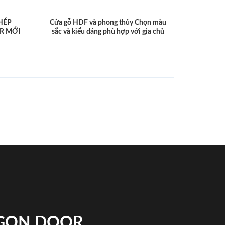
HÉP
Cửa gỗ HDF và phong thủy Chọn màu
R MỚI
sắc và kiểu dáng phù hợp với gia chủ
IGON DOOR