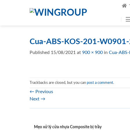
Skip
to
content
Cua-ABS-KOS-201-W0901-2
Published
15/08/2021
at
900 × 900
in
Cua-ABS-
Trackbacks are closed, but you can
post a comment
.
←
Previous
Next
→
Mẹo xử lý cửa nhựa Composite bị trầy