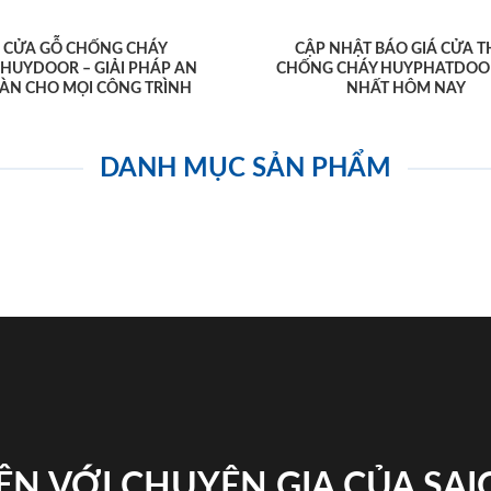
CỬA GỖ CHỐNG CHÁY
CẬP NHẬT BÁO GIÁ CỬA T
AHUYDOOR – GIẢI PHÁP AN
CHỐNG CHÁY HUYPHATDOO
ÀN CHO MỌI CÔNG TRÌNH
NHẤT HÔM NAY
DANH MỤC SẢN PHẨM
ỆN VỚI CHUYÊN GIA CỦA SA