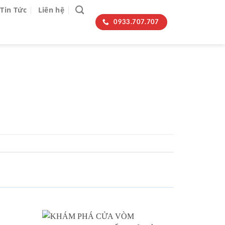
Tin Tức
Liên hệ
0933.707.707