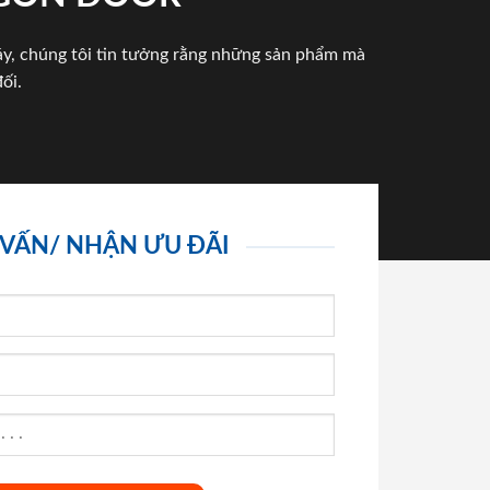
háy, chúng tôi tin tưởng rằng những sản phẩm mà
ối.
 VẤN/ NHẬN ƯU ĐÃI