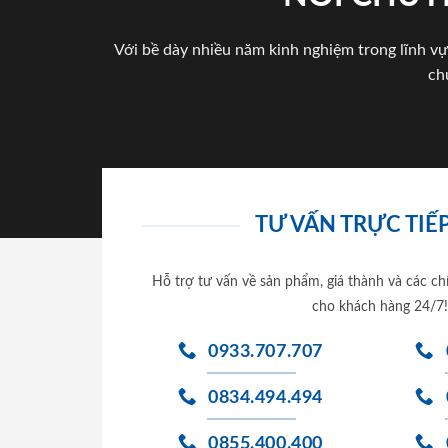
Với bề dày nhiều năm kinh nghiệm trong lĩnh vự
ch
TƯ VẤN TRỰC TIẾP
Hỗ trợ tư vấn về sản phẩm, giá thành và các ch
cho khách hàng 24/7!
0933.707.707
0834.494.494
0855.400.400