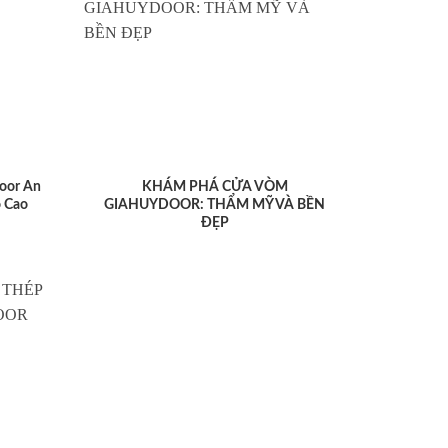
oor An
KHÁM PHÁ CỬA VÒM
 Cao
GIAHUYDOOR: THẨM MỸ VÀ BỀN
ĐẸP