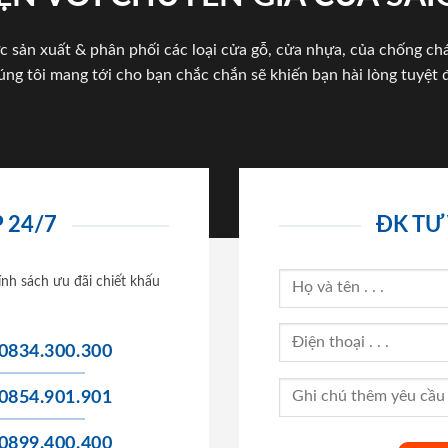
c sản xuất & phân phối các loại cửa gỗ, cửa nhựa, của chống c
úng tôi mang tới cho bạn chắc chắn sẽ khiến bạn hài lòng tuyệt đ
 24/7
ĐK TƯ
ính sách ưu đãi chiết khấu
0834.300.300
0854.901.901
0899.400.400