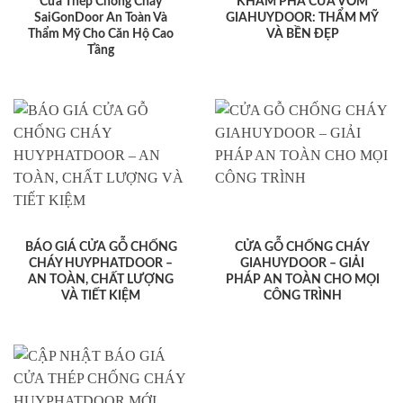
Cửa Thép Chống Cháy
KHÁM PHÁ CỬA VÒM
SaiGonDoor An Toàn Và
GIAHUYDOOR: THẨM MỸ
Thẩm Mỹ Cho Căn Hộ Cao
VÀ BỀN ĐẸP
Tầng
BÁO GIÁ CỬA GỖ CHỐNG
CỬA GỖ CHỐNG CHÁY
CHÁY HUYPHATDOOR –
GIAHUYDOOR – GIẢI
AN TOÀN, CHẤT LƯỢNG
PHÁP AN TOÀN CHO MỌI
VÀ TIẾT KIỆM
CÔNG TRÌNH