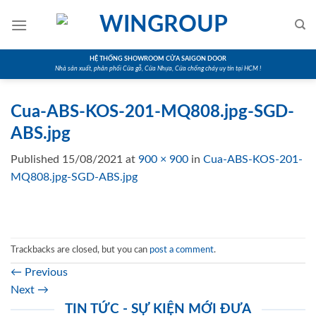
Skip
to
content
HỆ THỐNG SHOWROOM CỬA SAIGON DOOR
Nhà sản xuất, phân phối Cửa gỗ, Cửa Nhựa, Cửa chống cháy uy tín tại HCM !
Cua-ABS-KOS-201-MQ808.jpg-SGD-
ABS.jpg
Published
15/08/2021
at
900 × 900
in
Cua-ABS-KOS-201-
MQ808.jpg-SGD-ABS.jpg
Trackbacks are closed, but you can
post a comment
.
←
Previous
Next
→
TIN TỨC - SỰ KIỆN MỚI ĐƯA