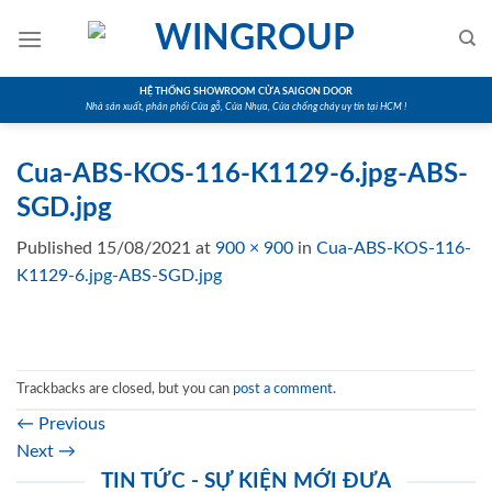
Skip
to
content
HỆ THỐNG SHOWROOM CỬA SAIGON DOOR
Nhà sản xuất, phân phối Cửa gỗ, Cửa Nhựa, Cửa chống cháy uy tín tại HCM !
Cua-ABS-KOS-116-K1129-6.jpg-ABS-
SGD.jpg
Published
15/08/2021
at
900 × 900
in
Cua-ABS-KOS-116-
K1129-6.jpg-ABS-SGD.jpg
Trackbacks are closed, but you can
post a comment
.
←
Previous
Next
→
TIN TỨC - SỰ KIỆN MỚI ĐƯA