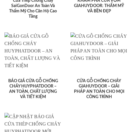
Cửa Thép Chống Cháy
KHÁM PHÁ CỬA VÒM
SaiGonDoor An Toàn Và
GIAHUYDOOR: THẨM MỸ
Thẩm Mỹ Cho Căn Hộ Cao
VÀ BỀN ĐẸP
Tầng
BÁO GIÁ CỬA GỖ CHỐNG
CỬA GỖ CHỐNG CHÁY
CHÁY HUYPHATDOOR –
GIAHUYDOOR – GIẢI
AN TOÀN, CHẤT LƯỢNG
PHÁP AN TOÀN CHO MỌI
VÀ TIẾT KIỆM
CÔNG TRÌNH