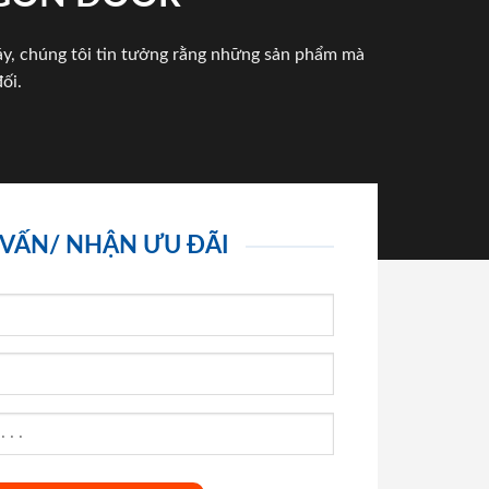
háy, chúng tôi tin tưởng rằng những sản phẩm mà
ối.
 VẤN/ NHẬN ƯU ĐÃI