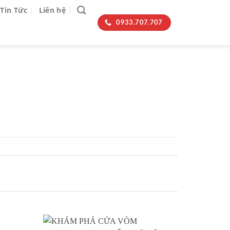
Tin Tức
Liên hệ
0933.707.707