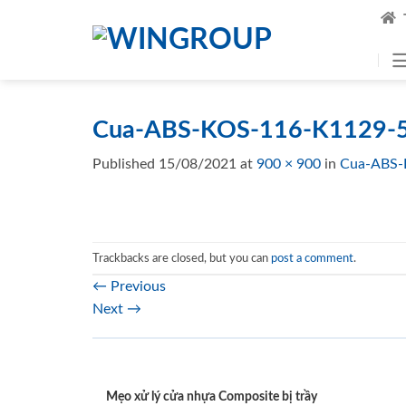
Skip
to
content
Cua-ABS-KOS-116-K1129-5
Published
15/08/2021
at
900 × 900
in
Cua-ABS-
Trackbacks are closed, but you can
post a comment
.
←
Previous
Next
→
Mẹo xử lý cửa nhựa Composite bị trầy