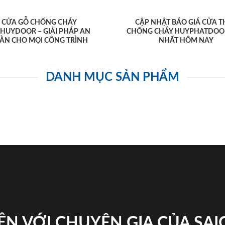
CỬA GỖ CHỐNG CHÁY
CẬP NHẬT BÁO GIÁ CỬA T
AHUYDOOR – GIẢI PHÁP AN
CHỐNG CHÁY HUYPHATDOO
ÀN CHO MỌI CÔNG TRÌNH
NHẤT HÔM NAY
DANH MỤC SẢN PHẨM
ỆN VỚI CHUYÊN GIA CỦA SA