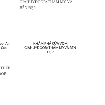
oor An
KHÁM PHÁ CỬA VÒM
 Cao
GIAHUYDOOR: THẨM MỸ VÀ BỀN
ĐẸP