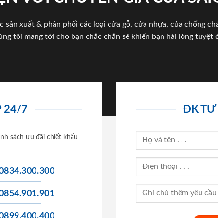
c sản xuất & phân phối các loại cửa gỗ, cửa nhựa, của chống c
úng tôi mang tới cho bạn chắc chắn sẽ khiến bạn hài lòng tuyệt đ
 24/7
ĐK TƯ
ính sách ưu đãi chiết khấu
0834.300.300
0854.901.901
0899.400.400