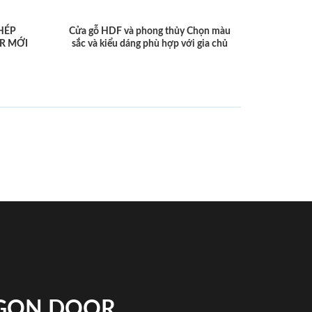
HÉP
Cửa gỗ HDF và phong thủy Chọn màu
R MỚI
sắc và kiểu dáng phù hợp với gia chủ
IGON DOOR