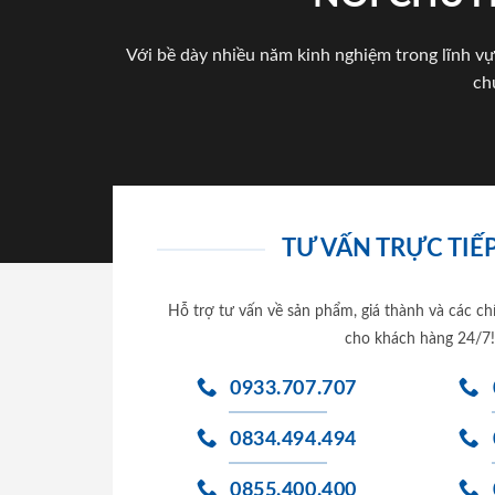
Với bề dày nhiều năm kinh nghiệm trong lĩnh vự
ch
TƯ VẤN TRỰC TIẾP
Hỗ trợ tư vấn về sản phẩm, giá thành và các ch
cho khách hàng 24/7!
0933.707.707
0834.494.494
0855.400.400