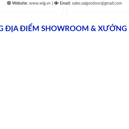
|
Website:
www.wig.vn
Email
:
sales.saigondoor@gmail.com
G ĐỊA ĐIỂM SHOWROOM & XƯỞNG 