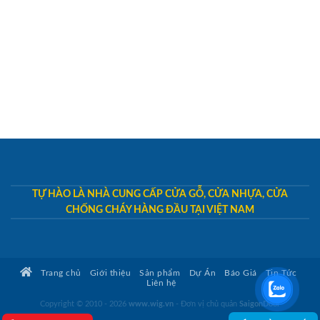
TỰ HÀO LÀ NHÀ CUNG CẤP CỬA GỖ, CỬA NHỰA, CỬA
CHỐNG CHÁY HÀNG ĐẦU TẠI VIỆT NAM
Trang chủ
Giới thiệu
Sản phẩm
Dự Án
Báo Giá
Tin Tức
Liên hệ
Copyright © 2010 - 2026
www.wig.vn
- Đơn vị chủ quản
SaigonDoor