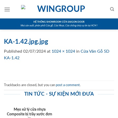
Skip
to
content
HỆ THỐNG SHOWROOM CỬA SAIGON DOOR
Nhà sản xuất, phân phối Cửa gỗ, Cửa Nhựa, Cửa chống cháy uy tín tại HCM !
KA-1.42.jpg.jpg
Published
02/07/2024
at
1024 × 1024
in
Cửa Vân Gỗ 5D
KA-1.42
Trackbacks are closed, but you can
post a comment
.
TIN TỨC - SỰ KIỆN MỚI ĐƯA
Mẹo xử lý cửa nhựa
Composite bị trầy xước đơn