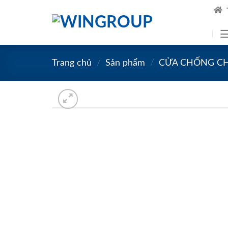
Skip
to
content
Trang chủ
/
Sản phẩm
/
CỬA CHỐNG C