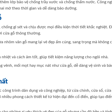
 thêm lớp bảo vệ chống trầy xước và chống thấm nước. Công ng
hai mờ theo thời gian và dễ dàng bảo dưỡng.
ỗ
hống gỉ sét và chịu được mọi điều kiện thời tiết khắc nghiệt. Đ
ới cửa gỗ thông thường.
 cửa nhôm vân gỗ mang lại vẻ đẹp ấm cúng, sang trọng mà không 
nhiệt và cách âm tốt, giúp tiết kiệm năng lượng cho ngôi nhà.
g vênh, mối mọt hay mục nát như cửa gỗ, dễ dàng vệ sinh và bả
hất
 công trình dân dụng và công nghiệp, từ cửa chính, cửa sổ, cử
nhiều phong cách thiết kế từ hiện đại đến cổ điển, giúp tạo điể
 cho những ai yêu thích vẻ đẹp của gỗ nhưng cần độ bền và tín