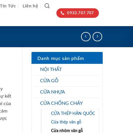
Tin Tức
Liên hệ
0933.707.707
Danh mục sản phẩm
NỘI THẤT
CỬA GỖ
ày
CỬA NHỰA
sự kết
CỬA CHỐNG CHÁY
ỉ của
 cảm
CỬA THÉP HÀN QUỐC
hược
Cửa thép vân gỗ
Cửa nhôm vân gỗ