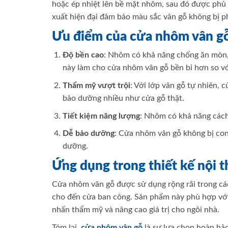
hoặc ép nhiệt lên bề mặt nhôm, sau đó được phủ
xuất hiện đại đảm bảo màu sắc vân gỗ không bị p
Ưu điểm của cửa nhôm vân g
Độ bền cao
: Nhôm có khả năng chống ăn mòn, c
này làm cho cửa nhôm vân gỗ bền bỉ hơn so v
Thẩm mỹ vượt trội
: Với lớp vân gỗ tự nhiên,
bảo dưỡng nhiều như cửa gỗ thật.
Tiết kiệm năng lượng
: Nhôm có khả năng cách 
Dễ bảo dưỡng
: Cửa nhôm vân gỗ không bị con
dưỡng.
Ứng dụng trong thiết kế nội t
Cửa nhôm vân gỗ được sử dụng rộng rãi trong các
cho đến cửa ban công. Sản phẩm này phù hợp với 
nhấn thẩm mỹ và nâng cao giá trị cho ngôi nhà.
Tóm lại,
cửa nhôm vân gỗ
là sự lựa chọn hoàn hảo