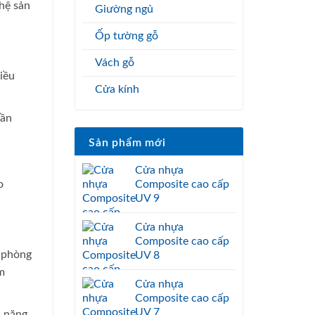
hệ sản
Giường ngủ
Ốp tường gỗ
Vách gỗ
iều
Cửa kính
cần
Sản phẩm mới
Cửa nhựa
Composite cao cấp
o
UV 9
Cửa nhựa
Composite cao cấp
a phòng
UV 8
m
Cửa nhựa
Composite cao cấp
UV 7
h năng