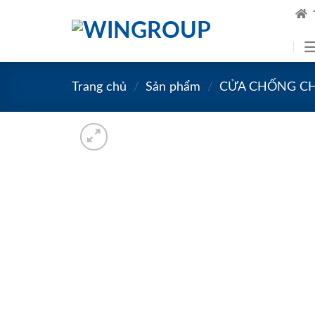
Skip
to
content
Trang chủ
/
Sản phẩm
/
CỬA CHỐNG C