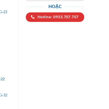
HOẶC
Hotline: 0933.707.707
-22