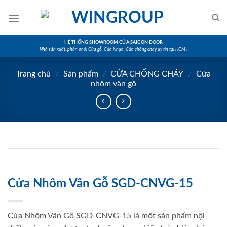
Skip
to
content
HỆ THỐNG SHOWROOM CỬA SAIGON DOOR
Nhà sản xuất, phân phối Cửa gỗ, Cửa Nhựa, Cửa chống cháy uy tín tại HCM !
Trang chủ
/
Sản phẩm
/
CỬA CHỐNG CHÁY
/
Cửa
nhôm vân gỗ
Cửa Nhôm Vân Gỗ SGD-CNVG-15
Cửa Nhôm Vân Gỗ SGD-CNVG-15 là một sản phẩm nội