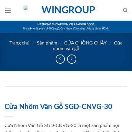
Skip
to
content
HỆ THỐNG SHOWROOM CỬA SAIGON DOOR
Nhà sản xuất, phân phối Cửa gỗ, Cửa Nhựa, Cửa chống cháy uy tín tại HCM !
Trang chủ
/
Sản phẩm
/
CỬA CHỐNG CHÁY
/
Cửa
nhôm vân gỗ
Cửa Nhôm Vân Gỗ SGD-CNVG-30
Cửa Nhôm Vân Gỗ SGD-CNVG-30 là một sản phẩm nội