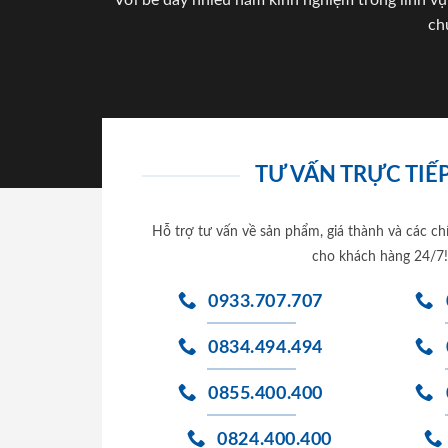
Với bề dày nhiều năm kinh nghiệm trong lĩnh vự
ch
TƯ VẤN TRỰC TIẾP
Hỗ trợ tư vấn về sản phẩm, giá thành và các ch
cho khách hàng 24/7!
0933.707.707
0834.494.494
0855.400.400
0824.400.400