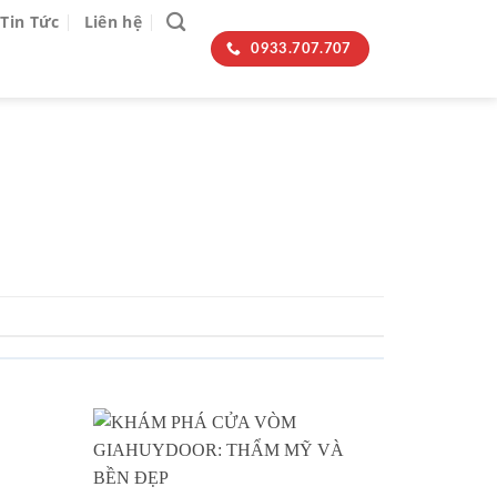
Tin Tức
Liên hệ
0933.707.707