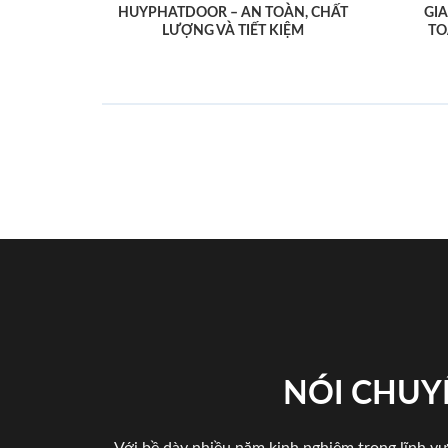
HUYPHATDOOR – AN TOÀN, CHẤT
GI
LƯỢNG VÀ TIẾT KIỆM
TO
NÓI CHUY