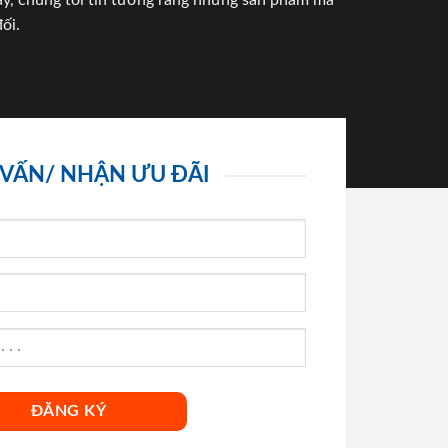
háy, chúng tôi tin tưởng rằng những sản phẩm mà
ối.
 VẤN/ NHẬN ƯU ĐÃI