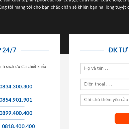
c sản xuất & phân phối các loại cửa gỗ, cửa nhựa, của chống c
úng tôi mang tới cho bạn chắc chắn sẽ khiến bạn hài lòng tuyệt đ
 24/7
ĐK TƯ
ính sách ưu đãi chiết khấu
0834.300.300
0854.901.901
0899.400.400
0818.400.400