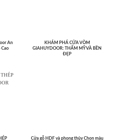
oor An
KHÁM PHÁ CỬA VÒM
 Cao
GIAHUYDOOR: THẨM MỸ VÀ BỀN
ĐẸP
HÉP
Cửa gỗ HDF và phong thủy Chọn màu