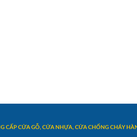
G CẤP CỬA GỖ, CỬA NHỰA, CỬA CHỐNG CHÁY HÀN