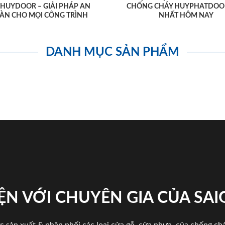
AHUYDOOR – GIẢI PHÁP AN
CHỐNG CHÁY HUYPHATDOO
ÀN CHO MỌI CÔNG TRÌNH
NHẤT HÔM NAY
DANH MỤC SẢN PHẨM
ỆN VỚI CHUYÊN GIA CỦA SA