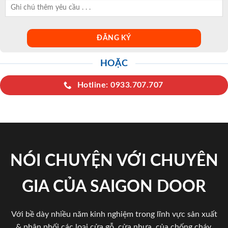
HOẶC
Hotline: 0933.707.707
NÓI CHUYỆN VỚI CHUYÊN
GIA CỦA SAIGON DOOR
Với bề dày nhiều năm kinh nghiệm trong lĩnh vực sản xuất
& phân phối các loại cửa gỗ, cửa nhựa, của chống cháy,