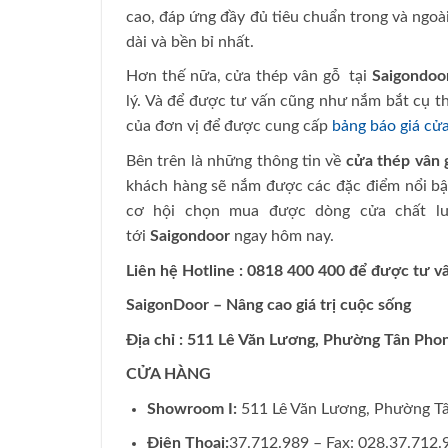
cao, đáp ứng đầy đủ tiêu chuẩn trong và ngo
dài và bền bỉ nhất.
Hơn thế nữa, cửa thép vân gỗ tại
Saigondoo
lý. Và để được tư vấn cũng như nắm bắt cụ thể
của đơn vị để được cung cấp
bảng báo giá cử
Bên trên là những thông tin về
cửa thép vân
khách hàng sẽ nắm được các đặc điểm nổi bậ
cơ hội chọn mua được dòng cửa chất lượ
tới
Saigondoor
ngay hôm nay.
Liên hệ Hotline : 0818 400 400 để được tư v
SaigonDoor – Nâng cao giá trị cuộc sống
Địa chỉ : 511 Lê Văn Lương, Phường Tân Pho
CỬA HÀNG
Showroom I:
511 Lê Văn Lương, Phường T
Điện Thoại:
37.712.989 – Fax: 028.37.712.