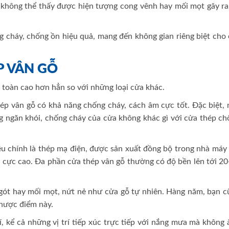
ẽ không thể thấy được hiện tượng cong vênh hay mối mọt gây ra
 cháy, chống ồn hiệu quả, mang đến không gian riêng biệt cho 
P VÂN GỖ
 toàn cao hơn hẳn so với những loại cửa khác.
p vân gỗ có khả năng chống cháy, cách âm cực tốt. Đặc biệt, 
ng ngăn khói, chống cháy của cửa không khác gì với cửa thép c
ệu chính là thép mạ điện, được sản xuất đồng bộ trong nhà máy
ền cực cao. Đa phần cửa thép vân gỗ thường có độ bền lên tới 2
gót hay mối mọt, nứt nẻ như cửa gỗ tự nhiên. Hàng năm, bạn c
hược điểm này.
í, kể cả những vị trí tiếp xúc trực tiếp với nắng mưa mà không