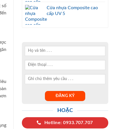
 số
Cửa nhựa Composite cao
đến
cấp UV 5
ược
găn
iêu
oàn
 hơn
HOẶC
Hotline: 0933.707.707
dụng