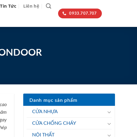
Tin Tức
Liên hệ
0933.707.707
IGONDOOR
Danh mục sản phẩm
 cao
CỬA NHỰA
 năm
ngay
CỬA CHỐNG CHÁY
thép
NỘI THẤT