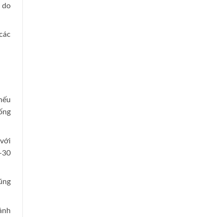
 do
các
nếu
hống
 với
0-30
ũng
 ảnh