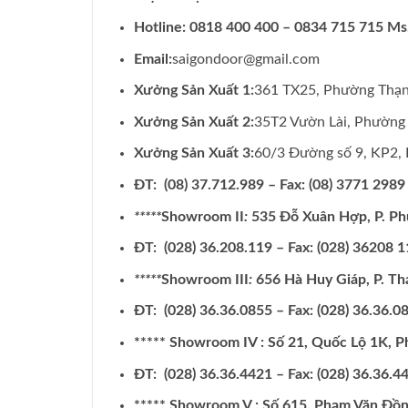
Hotline: 0818 400 400 – 0834 715 715 Ms
Email:
saigondoor@gmail.com
Xưởng Sản Xuất 1:
361 TX25, Phường Thạ
Xưởng Sản Xuất 2:
35T2 Vườn Lài, Phường
Xưởng Sản Xuất 3:
60/3 Đường số 9, KP2, 
ĐT: (08) 37.712.989 – Fax: (08) 3771 2989
*****
Showroom II
:
535 Đỗ Xuân Hợp, P. Ph
ĐT: (028) 36.208.119 – Fax: (028) 36208 
*****
Showroom III
:
656 Hà Huy Giáp, P. Th
ĐT: (028) 36.36.0855 – Fax: (028) 36.36.0
***** Showroom IV : Số 21, Quốc Lộ 1K, 
ĐT: (028) 36.36.4421 – Fax: (028) 36.36.4
***** Showroom V : Số 615, Phạm Văn Đồ