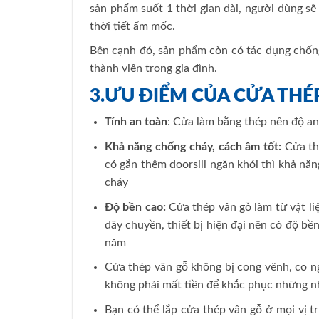
sản phẩm suốt 1 thời gian dài, người dùng s
thời tiết ẩm mốc.
Bên cạnh đó, sản phẩm còn có tác dụng chống
thành viên trong gia đình.
3.ƯU ĐIỂM CỦA
CỬA THÉ
Tính an toàn
: Cửa làm bằng thép nên độ an
Khả năng chống cháy, cách âm tốt:
Cửa thé
có gắn thêm doorsill ngăn khói thì khả nă
cháy
Độ bền cao:
Cửa thép vân gỗ làm từ vật li
dây chuyền, thiết bị hiện đại nên có độ b
năm
Cửa thép vân gỗ không bị cong vênh, co n
không phải mất tiền để khắc phục những n
Bạn có thể lắp cửa thép vân gỗ ở mọi vị tr