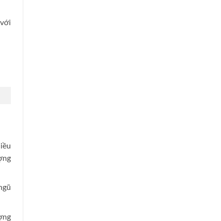
với
hiều
ượng
ngũ
ợng