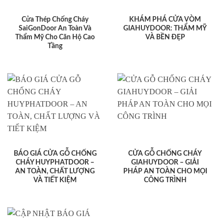
Cửa Thép Chống Cháy
KHÁM PHÁ CỬA VÒM
SaiGonDoor An Toàn Và
GIAHUYDOOR: THẨM MỸ
Thẩm Mỹ Cho Căn Hộ Cao
VÀ BỀN ĐẸP
Tầng
BÁO GIÁ CỬA GỖ CHỐNG
CỬA GỖ CHỐNG CHÁY
CHÁY HUYPHATDOOR –
GIAHUYDOOR – GIẢI
AN TOÀN, CHẤT LƯỢNG
PHÁP AN TOÀN CHO MỌI
VÀ TIẾT KIỆM
CÔNG TRÌNH