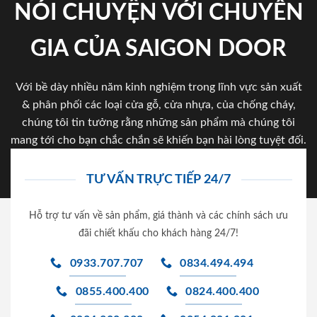
NÓI CHUYỆN VỚI CHUYÊN
GIA CỦA SAIGON DOOR
Với bề dày nhiều năm kinh nghiệm trong lĩnh vực sản xuất
& phân phối các loại cửa gỗ, cửa nhựa, của chống cháy,
chúng tôi tin tưởng rằng những sản phẩm mà chúng tôi
mang tới cho bạn chắc chắn sẽ khiến bạn hài lòng tuyệt đối.
TƯ VẤN TRỰC TIẾP 24/7
Hỗ trợ tư vấn về sản phẩm, giá thành và các chính sách ưu
đãi chiết khấu cho khách hàng 24/7!
0933.707.707
0834.494.494
0855.400.400
0824.400.400