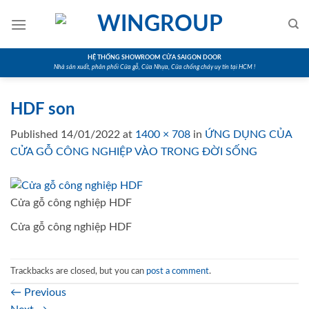
Skip
to
content
HỆ THỐNG SHOWROOM CỬA SAIGON DOOR
Nhà sản xuất, phân phối Cửa gỗ, Cửa Nhựa, Cửa chống cháy uy tín tại HCM !
HDF son
Published
14/01/2022
at
1400 × 708
in
ỨNG DỤNG CỦA
CỬA GỖ CÔNG NGHIỆP VÀO TRONG ĐỜI SỐNG
Cửa gỗ công nghiệp HDF
Cửa gỗ công nghiệp HDF
Trackbacks are closed, but you can
post a comment
.
←
Previous