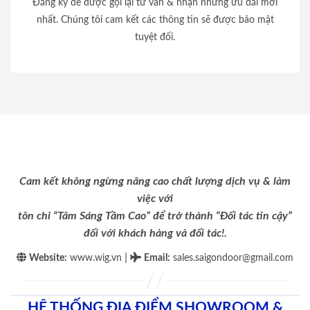
Đăng ký để được gọi lại tư vấn & nhận những ưu đãi mới
nhất. Chúng tôi cam kết các thông tin sẽ được bảo mật
tuyệt đối.
Cam kết không ngừng nâng cao chất lượng dịch vụ & làm
việc với
tôn chỉ “Tâm Sáng Tầm Cao” để trở thành “Đối tác tin cậy”
đối với khách hàng và đối tác!.
|
Website:
www.wig.vn
Email
:
sales.saigondoor@gmail.com
HỆ THỐNG ĐỊA ĐIỂM SHOWROOM &