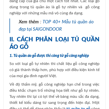
đẳng cấp của gia chủ một cách tốt nhất. Các loại gỗ
dùng trong tủ quần áo là gỗ tự nhiên và gỗ công
nghiệp với những mẫu mã vô cùng đa dạng.
Xem thêm
:
TOP 40+ Mẫu tủ quần áo
đẹp tại SAIGONDOOR
II. CÁCH PHÂN LOẠI TỦ QUẦN
ÁO GỖ
1. Tủ quần áo gỗ được thi công từ gỗ công nghiệp
So với loại gỗ tự nhiên thì chất liệu gỗ công nghiệp
có giá thành thấp hơn, phù hợp với điều kiện kinh tế
của mọi gia đình người Việt.
Về độ thẩm mỹ, gỗ công nghiệp hạn chế trong việc
điều khắc chạm trổ những họa tiết như gỗ tự nhiên.
Tuy nhiên thì lại có lợi thế về bảng màu sắc đa dạng,
thiết kế kiểu dáng từ sang trọng đến hiện đại. Một
điều có thể dễ dàng nhận thấy là
tủ quần áo gỗ
công