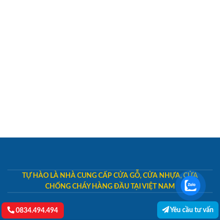
TỰ HÀO LÀ NHÀ CUNG CẤP CỬA GỖ, CỬA NHỰA, CỬA
CHỐNG CHÁY HÀNG ĐẦU TẠI VIỆT NAM
Yêu cầu tư vấn
0834.494.494