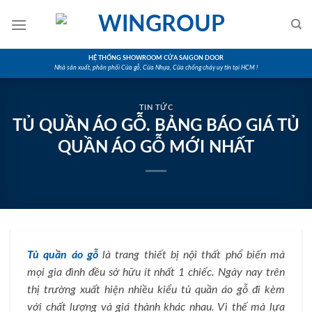
Skip
to
content
HỆ THỐNG SHOWROOM CỬA SAIGON DOOR
Nhà sản xuất, phân phối Cửa gỗ, Cửa Nhựa, Cửa chống cháy uy tín tại HCM !
TIN TỨC
TỦ QUẦN ÁO GỖ. BẢNG BÁO GIÁ TỦ
QUẦN ÁO GỖ MỚI NHẤT
Tủ quần áo gỗ
là trang thiết bị nội thất phổ biến mà
mọi gia đình đều sở hữu ít nhất 1 chiếc. Ngày nay trên
thị trường xuất hiện nhiều kiểu tủ quần áo gỗ đi kèm
với chất lượng và giá thành khác nhau. Vì thế mà lựa