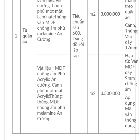
Laminate An
thanh
cường, Cánh
treo
phủ một mặt
quần
m2
3.000.000
Tiêu
LaminateThùng:
áo
chuẩn
ván MDF
Cánh,
sâu
chống ẩm phủ
Tủ
Thùng:
600.
melamine An
1
quần
Ván
Dạng
Cường
áo
dày
đồ rời
17mm
lắp
ráp
Hậu
tủ: Ván
MDF
Vật liệu : MDF
dày
chống ẩm Phủ
9mm
Acrylic An
chống
cường, Cánh
ẩm
phủ một mặt
m2
3.500.000
AcrylicThùng:
Áp
thùng MDF
dụng
chống ẩm phủ
Mã
melamine An
ván
Cường
thông
dụng