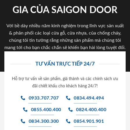
GIA CỦA SAIGON DOOR
Với bề dày nhiều năm kinh nghiệm trong lĩnh vực sản xuất
& phân phối các loại cửa gỗ, cửa nhựa, của chống cháy,
chúng tôi tin tưởng rằng những sản phẩm mà chúng tôi
mang tới cho bạn chắc chắn sẽ khiến bạn hài lòng tuyệt đối.
TƯ VẤN TRỰC TIẾP 24/7
Hỗ trợ tư vấn về sản phẩm, giá thành và các chính sách ưu
đãi chiết khấu cho khách hàng 24/7!
0933.707.707
0834.494.494
0855.400.400
0824.400.400
0834.300.300
0854.901.901