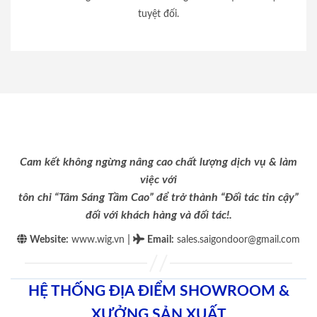
tuyệt đối.
Cam kết không ngừng nâng cao chất lượng dịch vụ & làm
việc với
tôn chỉ “Tâm Sáng Tầm Cao” để trở thành “Đối tác tin cậy”
đối với khách hàng và đối tác!.
|
Website:
www.wig.vn
Email
:
sales.saigondoor@gmail.com
HỆ THỐNG ĐỊA ĐIỂM SHOWROOM &
XƯỞNG SẢN XUẤT