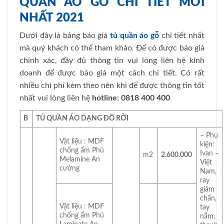
QUẦN ÁO GỖ CHI TIẾT MỚI
NHẤT 2021
Dưới đây là bảng báo giá
tủ quần áo gỗ
chi tiết nhất
mà quý khách có thể tham khảo. Để có được báo giá
chính xác, đầy đủ thông tin vui lòng liên hệ kinh
doanh để được báo giá một cách chi tiết. Có rất
nhiều chi phí kèm theo nên khi để được thông tin tốt
nhất vui lòng liên hệ
hotline: 0818 400 400
B
TỦ QUẦN ÁO DẠNG ĐỒ RỜI
– Phụ
Vật liệu : MDF
kiện:
chống ẩm Phủ
Ivan –
m2
2.600.000
Melamine An
Việt
cường
Nam,
ray
giảm
chấn,
Vật liệu : MDF
tay
chống ẩm Phủ
nắm,